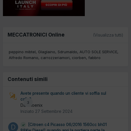
MECCATRONICI Online
(Visualizza tutti)
peppino mibtel
Glaglaino
Sdrumaldo
AUTO SOLE SERVICE
Alfredo Romano
carrozzeriamori
ciorben
fabbro
Contenuti simili
Avete presente quando un cliente vi soffia sul
collo?
3
Da Phoenix
Iniziato
27 Settembre 2024
[Citroen c4 Picasso 06/2016 1560cc bh01
88Kw Diesel] quando apri la portiera parte la