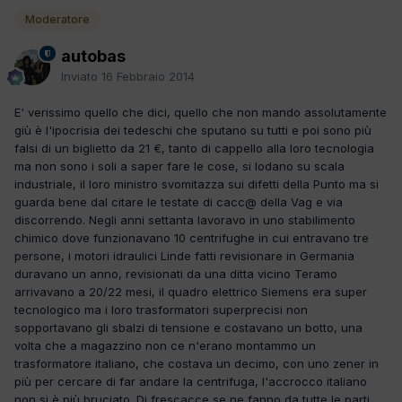
Moderatore
autobas
Inviato
16 Febbraio 2014
E' verissimo quello che dici, quello che non mando assolutamente
giù è l'ipocrisia dei tedeschi che sputano su tutti e poi sono più
falsi di un biglietto da 21 €, tanto di cappello alla loro tecnologia
ma non sono i soli a saper fare le cose, si lodano su scala
industriale, il loro ministro svomitazza sui difetti della Punto ma si
guarda bene dal citare le testate di cacc@ della Vag e via
discorrendo. Negli anni settanta lavoravo in uno stabilimento
chimico dove funzionavano 10 centrifughe in cui entravano tre
persone, i motori idraulici Linde fatti revisionare in Germania
duravano un anno, revisionati da una ditta vicino Teramo
arrivavano a 20/22 mesi, il quadro elettrico Siemens era super
tecnologico ma i loro trasformatori superprecisi non
sopportavano gli sbalzi di tensione e costavano un botto, una
volta che a magazzino non ce n'erano montammo un
trasformatore italiano, che costava un decimo, con uno zener in
più per cercare di far andare la centrifuga, l'accrocco italiano
non si è più bruciato. Di frescacce se ne fanno da tutte le parti,