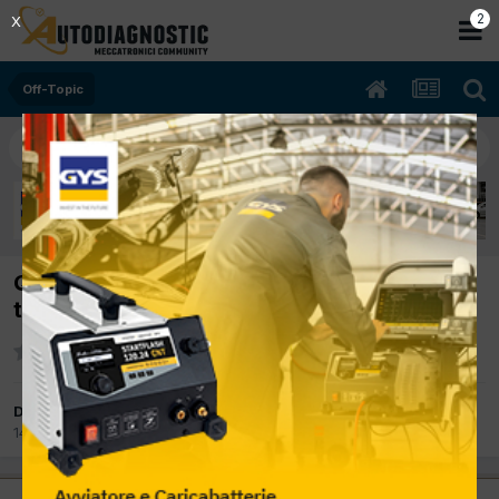
2
X
Off-Topic
Quando le classifiche non le truccano i
tedeschi
Da autobas
14 Febbraio 2014
in
Off-Topic