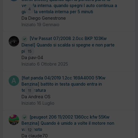
ventola interna. quando spegni l auto continua a
4
girare la ventola interna per 5 minuti
Da Diego Genestrone
Iniziato
19 Gennaio
[Vw Passat 07/2008 2.0cc BKP 103Kw
Diesel] Quando si scalda si spegne e non parte
più
15
Da pav-04
Iniziato
6 Ottobre 2025
[fiat panda 04/2019 1.2cc 169A4000 51Kw
Benzina] battito in testa quando entra in
temperatura
11
Da Andrea OS
Iniziato
16 Luglio
[peugeot 206 11/2002 1360cc kfw 55Kw
Benzina] Quando è umido a volte il motore non
va in moto
12
Da claude70