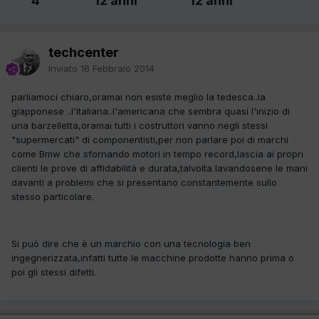
4
12 anni
12 anni
techcenter
Inviato
16 Febbraio 2014
parliamoci chiaro,oramai non esiste meglio la tedesca..la
giapponese ..l'italiana..l'americana che sembra quasi l'inizio di
una barzelletta,oramai tutti i costruttori vanno negli stessi
"supermercati" di componentisti,per non parlare poi di marchi
come Bmw che sfornando motori in tempo record,lascia ai propri
clienti le prove di affidabilità e durata,talvolta lavandosene le mani
davanti a problemi che si presentano constantemente sullo
stesso particolare.
Si può dire che è un marchio con una tecnologia ben
ingegnerizzata,infatti tutte le macchine prodotte hanno prima o
poi gli stessi difetti.