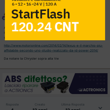
Moderatore
autobas
Inviato
14 Febbraio 2014
Al link trovate la graduatoria problemi fatta in Usa da agenzia
indipendente. Quando i tedeschi non truccano i risultati l'esito è
quello del link
http://www.motorionline.com/2014/02/14/lexus-e-il-marchio-piu-
affidabile-secondo-uno-studio-realizzato-da-jd-power-2014/
Da notare la Chrysler sopra alla Vw
Risposte
Creato
Ultima Risposta