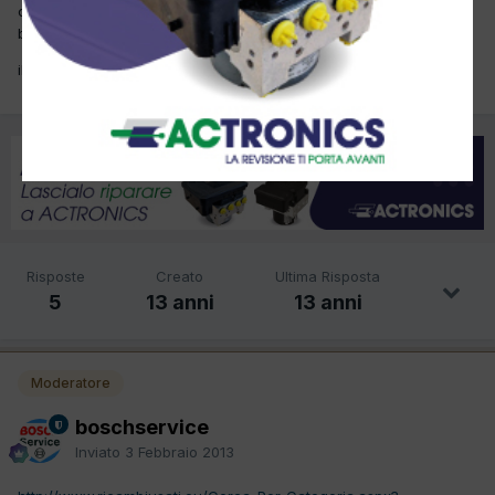
cerco la centralina abs marca ATE , montata su golf 3 1400
benzina anno 1997.
il codice del componente e' 3A0 907 379 D . grazie ,
Risposte
Creato
Ultima Risposta
5
13 anni
13 anni
Moderatore
boschservice
Inviato
3 Febbraio 2013