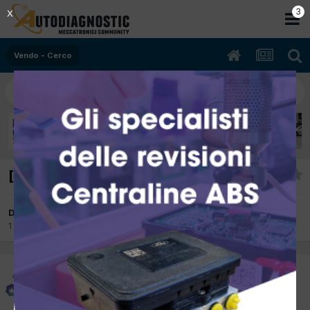
3
X
Vendo - Cerco
[CERCO] ABS vw golf 3
Da Autoriparazioni Andrea
1 Febbraio 2013
in
Vendo - Cerco
Autoriparazioni Andrea
Inviato
1 Febbraio 2013