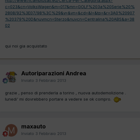
http://www.ricambiusati.eu/Cerca-Per-Categoria.aspx?
c=023&cn=VolksWagen&m=017&mn=GOLF%203a%20Serie%20%
2808/92%3E07/98%3C%29&v=&vn=&cd=&l=&tp=&r=3A0%20907
%20379%20D&nuvmcn=Sterzo&nuvcn=Centralina%20ABS&a=38
02
qui noi gia acquistato
Autoriparazioni Andrea
Inviato
3 Febbraio 2013
grazie , penso di prenderla a torino , nuova autodemolizione .
lunedi' mi dovrebbero portare a vedere se ok compro.
maxauto
Inviato
3 Febbraio 2013