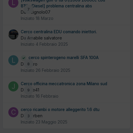
[volkswagen golf 6 tdi 01/2009 2000cc cbd
81Kw Diesel] problema centralina abs
7
Da lucignolo07
Iniziato
18 Marzo
Cerco centralina EDU comando iniettori.
Da Amabile salvatore
0
Iniziato
4 Febbraio 2025
cerco spinterogeno marelli SFA 100A
Da liistro
8
Iniziato
26 Febbraio 2025
Cerco officina meccatronica zona Milano sud
Da Joe41
9
Iniziato
16 Febbraio
cerco ricambi o motore alleggerito 1.6 dtu
Da ciorben
3
Iniziato
23 Maggio 2025