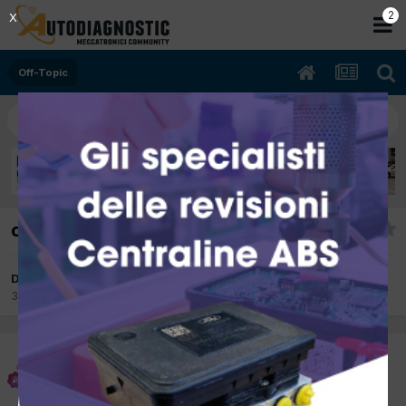
2
X
Off-Topic
chi vuole aderire?
Da zerosei
31 Gennaio 2013
in
Off-Topic
zerosei
Inviato
31 Gennaio 2013