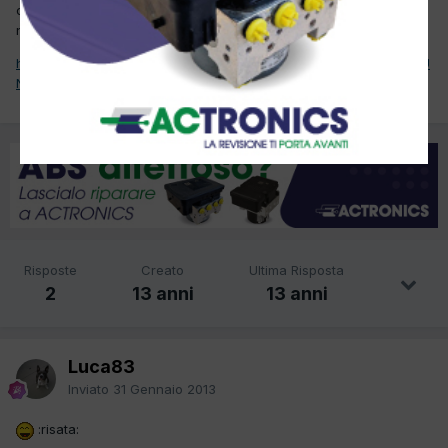
chi vuole aderire ? potrebbe essere un'idea per far capire ai
nostri politici che ci siamo rotti le scatole
:angry:
http://ispace.altervista.org/MODULO_PER_DIVENTARE_EXTRACOMU
NITARIO.htm
Risposte
Creato
Ultima Risposta
2
13 anni
13 anni
Luca83
Inviato
31 Gennaio 2013
:risata: