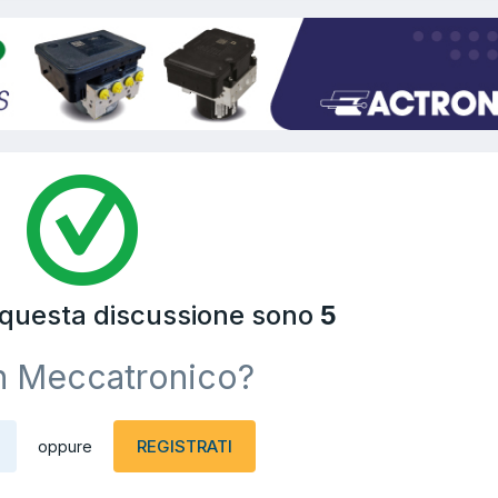
a questa discussione sono
5
n Meccatronico?
REGISTRATI
oppure