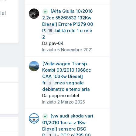
[Alfa Giulia 10/2016
le!
2.2cc 55268532 132Kw
Diesel] Errore P1279 00
Plausibilità relè 1 o relè
18
2
Da pav-04
Iniziato
5 Novembre 2021
[Volkswagen Transp.
Kombi 03/2010 1968cc
CAA 103Kw Diesel]
frequenza segnale
3
debimetro e temp aria
O
Da peppino mibtel
Iniziato
2 Marzo 2025
[vw audi skoda vari
01/2010 1cc a-z 1Kw
Diesel] sensore DSG
DQ381 - DTC p1735.00
1