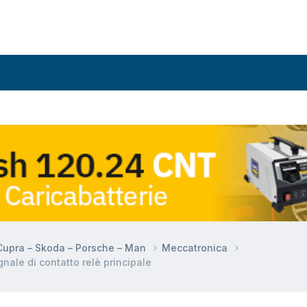
 Cupra – Skoda – Porsche – Man
Meccatronica
nale di contatto relè principale