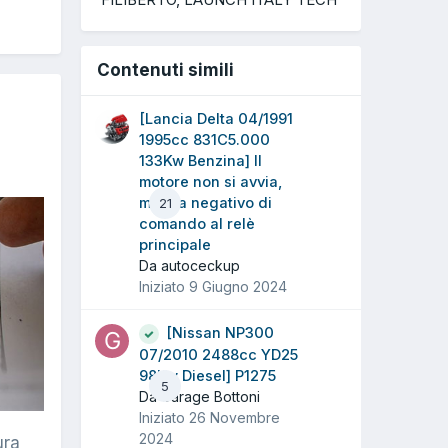
Contenuti simili
[Lancia Delta 04/1991
1995cc 831C5.000
133Kw Benzina] Il
motore non si avvia,
manca negativo di
21
comando al relè
principale
Da autoceckup
Iniziato
9 Giugno 2024
[Nissan NP300
07/2010 2488cc YD25
98Kw Diesel] P1275
5
Da Garage Bottoni
Iniziato
26 Novembre
2024
ura