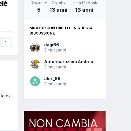
elè
Risposte
Creato
Ultima Risposta
5
13 anni
13 anni
MIGLIOR CONTRIBUTO IN QUESTA
DISCUSSIONE
1
dagi66
2 messaggi
Autoriparazioni Andrea
2 messaggi
alex_69
2 messaggi
to ok..