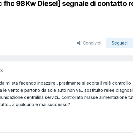
 fhc 98Kw Diesel] segnale di contatto r
Condividi
Seguaci
13
da mi sta facendo inpazzire.. pratimante si eccita il relè controlllo
le ventole partono da sole auto non va.. sostituito releè diagnosi
icazione centralina servizi.. controllato masse alimentazione tut
 tutto.. a qualcuno è mai successo?