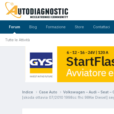
Forum
Blog
Formazione
Store
Contattaci
Tutte le Attività
Indice
Case Auto
Volkswagen – Audi – Seat –
[skoda ottavia 07/2010 1998cc fhc 98Kw Diesel] seg