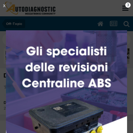
3
X
Off-Topic
Dedicato a chi ama la neve(e il pericolo)
Da kid turbo
28 Gennaio 2013
in
Off-Topic
kid turbo