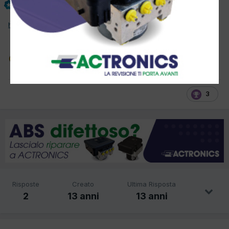
Inviato
28 Gennaio 2013
https://www.youtube.com/watch?v=mNgPgCTzmGs
3
Risposte
Creato
Ultima Risposta
2
13 anni
13 anni