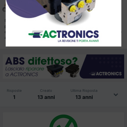
Giube2000
Inviato
26 Gennaio 2013
Salve chiedo il funzionamento del doppio ingranaggio della
pompa di iniezione.grazie.mi spiego meglio,quando si fa il fine
corsa del volante sparisce un rumore di sbattimento io penso che
assorbe le vivrazioni della catena di distribuzione.
Risposte
Creato
Ultima Risposta
1
13 anni
13 anni