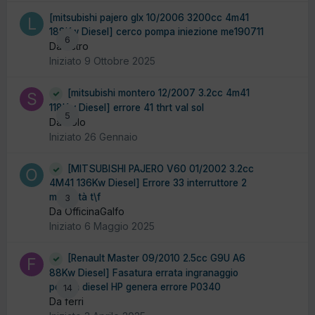
[mitsubishi pajero glx 10/2006 3200cc 4m41
188Kw Diesel] cerco pompa iniezione me190711
6
Da liistro
Iniziato
9 Ottobre 2025
[mitsubishi montero 12/2007 3.2cc 4m41
118Kw Diesel] errore 41 thrt val sol
5
Da Solo
Iniziato
26 Gennaio
[MITSUBISHI PAJERO V60 01/2002 3.2cc
4M41 136Kw Diesel] Errore 33 interruttore 2
modalità t\f
3
Da OfficinaGalfo
Iniziato
6 Maggio 2025
[Renault Master 09/2010 2.5cc G9U A6
88Kw Diesel] Fasatura errata ingranaggio
pompa diesel HP genera errore P0340
14
Da ferri