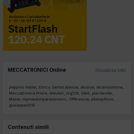
MECCATRONICI Online
(Visualizza tutti)
peppino mibtel
Enrico Santacaterina
atoslva
dicarlosimone
Meccatronica Priore
eleuteri
nrg128
Gibò
pierdavide
Maser
mpmautoriparazionisnc
Offbrescia
pitstopflorio
giuseppe2016
Contenuti simili