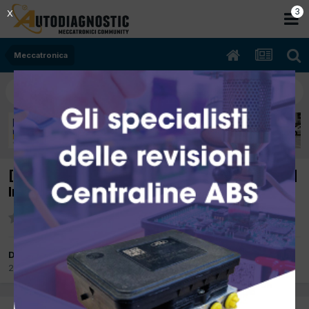
2
X
Meccatronica
[Pajero 04/2004 3200cc 4m41 118Kw Diesel]
Ingranaggio pompa
Da Giube2000
26 Gennaio 2013
in
Meccatronica