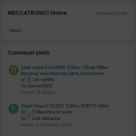
MECCATRONICI Online
(Visualizza tutti)
fabbro
Contenuti simili
[opel corsa d 04/2008 1229cc z12xep 59Kw
Benzina] macchina non parte,sostituzione
attuatore cambio
9
Da davide2000
Iniziato
19 Giugno
[Opel Corsa E 01/2017 1248cc B13DTC 55Kw
Diesel] Macchina nn parte
7
Da franck dellapina
Iniziato
5 Dicembre 2024