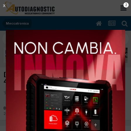
2
X
Meccatronica
[OPEL CORSA 05/2007 1226cc Z12XEP
48Kw Benzina] La macchina non parte
Da unicarservice
25 Gennaio 2013
in
Meccatronica