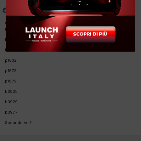
unicarservice
Inviato
25 Gennaio 2013
Ciao a tutti , ho un problema con un opel corsa d ,la macchina
non parte, il motorino non gira e lampeggia la spia della chiave.
Ho provato anche le doppie chiavi e rimemorizzate, ma niente.
I codici guasto sono:
p1632
p1678
p1679
b3925
b3929
b3977
Secondo voi?