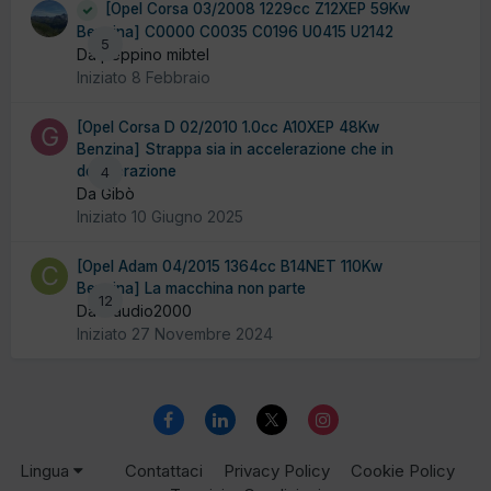
[Opel Corsa 03/2008 1229cc Z12XEP 59Kw
Benzina] C0000 C0035 C0196 U0415 U2142
5
Da peppino mibtel
Iniziato
8 Febbraio
[Opel Corsa D 02/2010 1.0cc A10XEP 48Kw
Benzina] Strappa sia in accelerazione che in
decelerazione
4
Da Gibò
Iniziato
10 Giugno 2025
[Opel Adam 04/2015 1364cc B14NET 110Kw
Benzina] La macchina non parte
12
Da claudio2000
Iniziato
27 Novembre 2024
Lingua
Contattaci
Privacy Policy
Cookie Policy