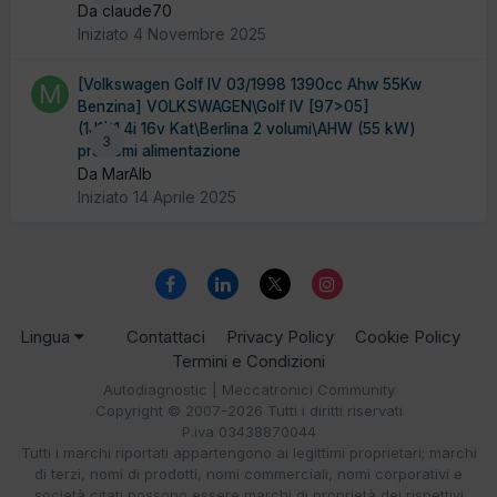
Da claude70
Iniziato
4 Novembre 2025
[Volkswagen Golf IV 03/1998 1390cc Ahw 55Kw
Benzina] VOLKSWAGEN\Golf IV [97>05]
(1J1)\1.4i 16v Kat\Berlina 2 volumi\AHW (55 kW)
3
problemi alimentazione
Da MarAlb
Iniziato
14 Aprile 2025
Lingua
Contattaci
Privacy Policy
Cookie Policy
Termini e Condizioni
Autodiagnostic | Meccatronici Community
Copyright © 2007-2026 Tutti i diritti riservati
P.iva 03438870044
Tutti i marchi riportati appartengono ai legittimi proprietari; marchi
di terzi, nomi di prodotti, nomi commerciali, nomi corporativi e
società citati possono essere marchi di proprietà dei rispettivi