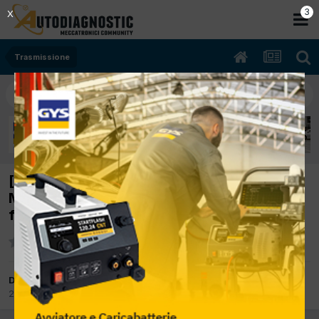
2
X
Trasmissione
[Ibiza 04/2002 1390cc BBY 55Kw Benzina]
Marce inserite, ma la macchina rimane in
folle
Da skyfox
24 Gennaio 2013
in
Trasmissione