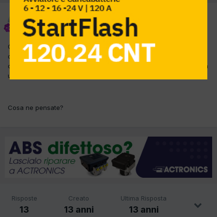
skyfox
Inviato
24 Gennaio 2013
Oggi ho recuperato questa car che rimane sempre in folle
quando le marce sono inserite. Facendo girare una ruota ho visto
che l'altra gira nello stesso senso e la leva della frizione presenta
una leggera vibrazione...
Cosa ne pensate?
Risposte
Creato
Ultima Risposta
13
13 anni
13 anni