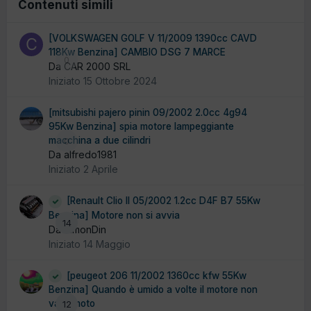
Contenuti simili
[VOLKSWAGEN GOLF V 11/2009 1390cc CAVD
118Kw Benzina] CAMBIO DSG 7 MARCE
0
Da CAR 2000 SRL
Iniziato
15 Ottobre 2024
[mitsubishi pajero pinin 09/2002 2.0cc 4g94
95Kw Benzina] spia motore lampeggiante
macchina a due cilindri
0
Da alfredo1981
Iniziato
2 Aprile
[Renault Clio II 05/2002 1.2cc D4F B7 55Kw
Benzina] Motore non si avvia
14
Da SimonDin
Iniziato
14 Maggio
[peugeot 206 11/2002 1360cc kfw 55Kw
Benzina] Quando è umido a volte il motore non
va in moto
12