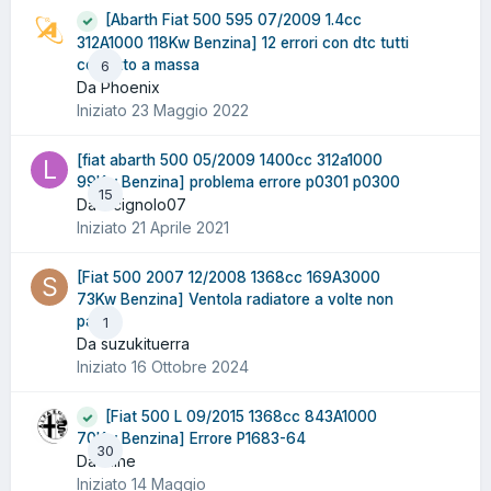
[Abarth Fiat 500 595 07/2009 1.4cc
312A1000 118Kw Benzina] 12 errori con dtc tutti
contatto a massa
6
Da Phoenix
Iniziato
23 Maggio 2022
[fiat abarth 500 05/2009 1400cc 312a1000
99Kw Benzina] problema errore p0301 p0300
15
Da lucignolo07
Iniziato
21 Aprile 2021
[Fiat 500 2007 12/2008 1368cc 169A3000
73Kw Benzina] Ventola radiatore a volte non
parte
1
Da suzukituerra
Iniziato
16 Ottobre 2024
[Fiat 500 L 09/2015 1368cc 843A1000
70Kw Benzina] Errore P1683-64
30
Da Pline
Iniziato
14 Maggio