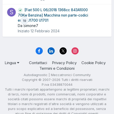
[Fiat 500 L 06/2018 1368cc 843A1000
70Kw Benzina] Macchina non parte-codici
errori U1700 U1701
19
Da Simone7
Iniziato
12 Febbraio 2024
Lingua
Contattaci
Privacy Policy
Cookie Policy
Termini e Condizioni
Autodiagnostic | Meccatronici Community
Copyright © 2007-2026 Tutti i diritti riservati
P.iva 03438870044
Tutti i marchi riportati appartengono ai legittimi proprietari; marchi
di terzi, nomi di prodotti, nomi commerciali, nomi corporativi e
società citati possono essere marchi di proprietà dei rispettivi
titolari o marchi registrati d'altre società e vengono utilizzati a
puro scopo esplicativo ed a beneficio del possessore, senza
alcun fine di violazione dei diritti di Copyright vigenti.