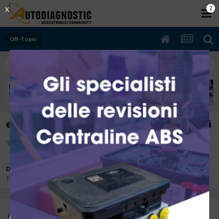
2
X
Off-Topic
educazione al rispetto e modi di comportarsi
Da ciorben
15 Gennaio 2013
in
Off-Topic
ciorben