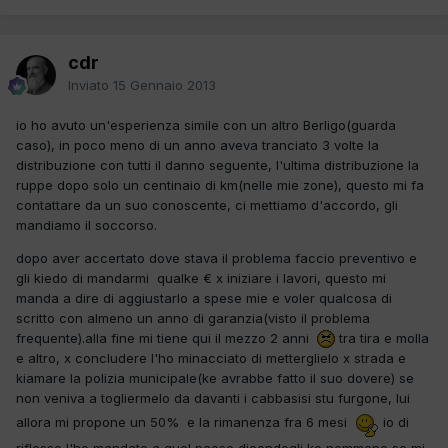
cdr
Inviato
15 Gennaio 2013
io ho avuto un'esperienza simile con un altro Berligo(guarda
caso), in poco meno di un anno aveva tranciato 3 volte la
distribuzione con tutti il danno seguente, l'ultima distribuzione la
ruppe dopo solo un centinaio di km(nelle mie zone), questo mi fa
contattare da un suo conoscente, ci mettiamo d'accordo, gli
mandiamo il soccorso.
dopo aver accertato dove stava il problema faccio preventivo e
gli kiedo di mandarmi qualke € x iniziare i lavori, questo mi
manda a dire di aggiustarlo a spese mie e voler qualcosa di
scritto con almeno un anno di garanzia(visto il problema
frequente).alla fine mi tiene qui il mezzo 2 anni
tra tira e molla
e altro, x concludere l'ho minacciato di metterglielo x strada e
kiamare la polizia municipale(ke avrabbe fatto il suo dovere) se
non veniva a togliermelo da davanti i cabbasisi stu furgone, lui
allora mi propone un 50% e la rimanenza fra 6 mesi
io di