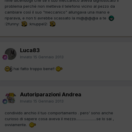
rime dicendogli che se il suo meccanico aveva dignosticato il
problema perchè non metteva il telefono vicino al pezzo da
cambiare così il suo "meccanico" allungava una mano e
riparava, e non ti avrebbe scassato la mi@@@@a a te
:2funny:
:knuppel2:
Luca83
Inviato
15 Gennaio 2013
hai fatto troppo bene!!
Autoriparazioni Andrea
Inviato
15 Gennaio 2013
condivido anchio il tuo comportamento . pero' sono anche
curioso di sapere cosa aveva il mezzo.......................se lo sai ,
ovviamente.