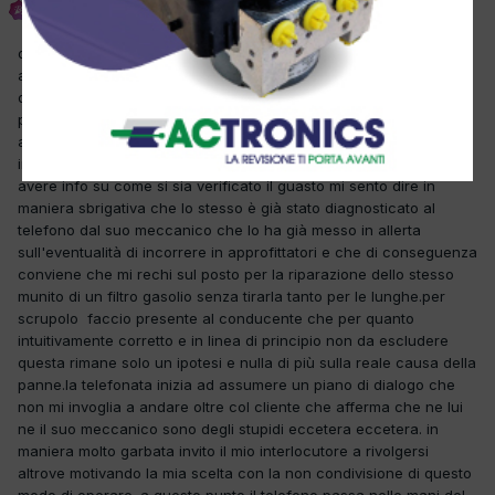
Inviato
15 Gennaio 2013
questo episodio vuole essere un esempio di come non si debba
agire nei confronti di un eventuale panne di un proprio cliente a
distanza senza conoscere la reale condizione di ciò che viene
preso in esame.tramite un mio cliente vengo contattato per offrire
assistenza ad un veicolo berlingo 1.6 hdi del 2008 che è rimasto
in panne presso la sua attività. preso contatto col cliente per
avere info su come si sia verificato il guasto mi sento dire in
maniera sbrigativa che lo stesso è già stato diagnosticato al
telefono dal suo meccanico che lo ha già messo in allerta
sull'eventualità di incorrere in approfittatori e che di conseguenza
conviene che mi rechi sul posto per la riparazione dello stesso
munito di un filtro gasolio senza tirarla tanto per le lunghe.per
scrupolo faccio presente al conducente che per quanto
intuitivamente corretto e in linea di principio non da escludere
questa rimane solo un ipotesi e nulla di più sulla reale causa della
panne.la telefonata inizia ad assumere un piano di dialogo che
non mi invoglia a andare oltre col cliente che afferma che ne lui
ne il suo meccanico sono degli stupidi eccetera eccetera. in
maniera molto garbata invito il mio interlocutore a rivolgersi
altrove motivando la mia scelta con la non condivisione di questo
modo di operare. a questo punto il telefono passa nelle mani del