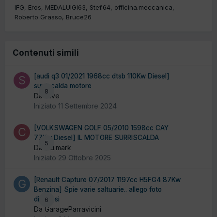
IFG
Eros
MEDALUIGI63
Stef.64
officina.meccanica
Roberto Grasso
Bruce26
Contenuti simili
[audi q3 01/2021 1968cc dtsb 110Kw Diesel]
surriscalda motore
8
Da stive
Iniziato
11 Settembre 2024
[VOLKSWAGEN GOLF 05/2010 1598cc CAY
77Kw Diesel] IL MOTORE SURRISCALDA
5
Da c.d.mark
Iniziato
29 Ottobre 2025
[Renault Capture 07/2017 1197cc H5FG4 87Kw
Benzina] Spie varie saltuarie.. allego foto
diagnosi
6
Da GarageParravicini