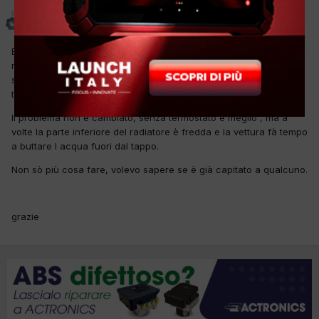
chevyboy
Inviato
11 Gennaio 2013
Buon giorno a tutti, scrivo perchè mi trovo in una situazione che
non riesco a uscirne, questa vettura presentava problemi di
surriscaldamento al minimo, è stato sostituito, pompa acqua,
termostato 2 volte non originale, radiatore, guarnizione testa.
Il problema non è cambiato, senza termostato è meglio , ma a
volte la parte inferiore del radiatore è fredda e la vettura fà tempo
a buttare l acqua fuori dal tappo.
Non sò più cosa fare, volevo sapere se è già capitato a qualcuno.
grazie