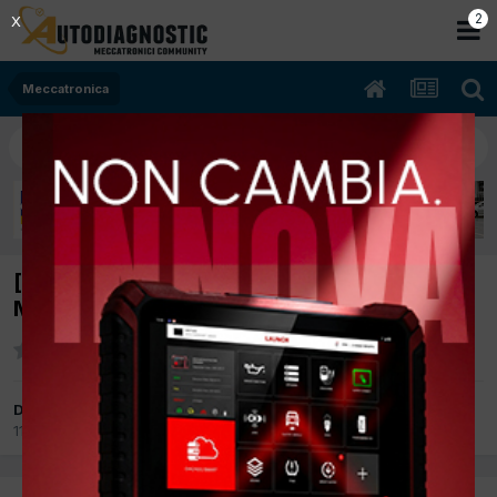
2
X
Meccatronica
[318 03/1999 1895cc 194e1 87Kw Benzina]
Motore si surriscalda al minimo
Da chevyboy
11 Gennaio 2013
in
Meccatronica