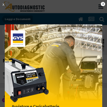
2
X
Leggi e Documenti
Numerazione fatture, news
Da pompista
10 Gennaio 2013
in
Leggi e Documenti
pompista
Inviato
10 Gennaio 2013