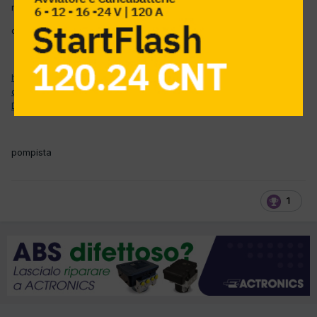
nuove norme per la numerazione delle fatture,
credo sia utile
http://www.ancnazionale.it/wp-
content/uploads/2013/01/Comunicato-stampa-ANC-02.01.2013-
Disciplina-Fatturazione.pdf
pompista
1