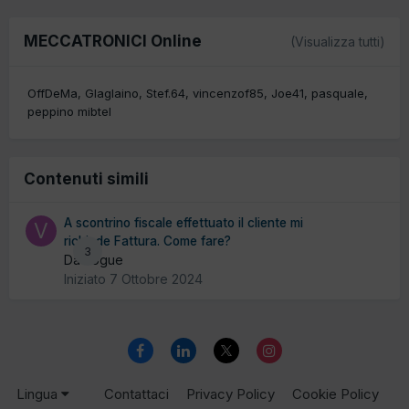
MECCATRONICI Online
(Visualizza tutti)
OffDeMa
Glaglaino
Stef.64
vincenzof85
Joe41
pasquale
peppino mibtel
Contenuti simili
A scontrino fiscale effettuato il cliente mi
richiede Fattura. Come fare?
3
Da vogue
Iniziato
7 Ottobre 2024
Lingua
Contattaci
Privacy Policy
Cookie Policy