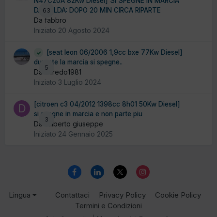
N47C20A 82Kw Diesel] SI SPEGNE IN MARCIA
DA CALDA: DOPO 20 MIN CIRCA RIPARTE
63
Da fabbro
Iniziato
20 Agosto 2024
[seat leon 06/2006 1,9cc bxe 77Kw Diesel]
durante la marcia si spegne..
5
Da alfredo1981
Iniziato
3 Luglio 2024
[citroen c3 04/2012 1398cc 8h01 50Kw Diesel]
si spegne in marcia e non parte piu
3
Da diliberto giuseppe
Iniziato
24 Gennaio 2025
Lingua
Contattaci
Privacy Policy
Cookie Policy
Termini e Condizioni