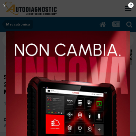
2
X
Meccatronica
SPOSTATO: [xsara picasso 05/2000
2.000cc rhy Kw Diesel] SI SPEGNE IN
MARCIA DOPO POCHI KM
Da IMPULSORE
8 Gennaio 2013
in
Meccatronica