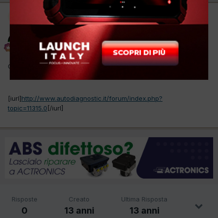
Moderatore
IMPULSORE
Inviato
8 Gennaio 2013
Questo topic è stato spostato in
Diagnosi elettronica
.
[iurl]
http://www.autodiagnostic.it/forum/index.php?
topic=11315.0
[/iurl]
Risposte
Creato
Ultima Risposta
0
13 anni
13 anni