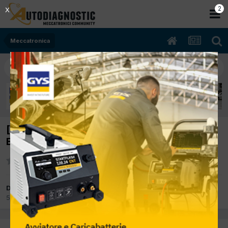
2
X
Meccatronica
[smart four two 03/2000 599cc 12 40Kw
Benzina] sens. angolo rotazione
Da giasan
5 Gennaio 2013
in
Meccatronica