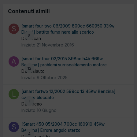
Contenuti simili
[smart four two 06/2009 800cc 660950 33Kw
Diesel] battito fumo nero allo scarico
8
Da scican
Iniziato
21 Novembre 2016
[smart for four 02/2015 898cc h4b 66Kw
Benzina] problemi surriscaldamento motore
12
Da assiauto
Iniziato
9 Ottobre 2025
[smart fortwo 12/2002 599cc 13 45Kw Benzina]
cambio bloccato
1
Da loncao
Iniziato
10 Giugno
[Smart 450 05/2004 700cc 160910 45Kw
Benzina] Errore angolo sterzo
4
Da Sdrumaldo