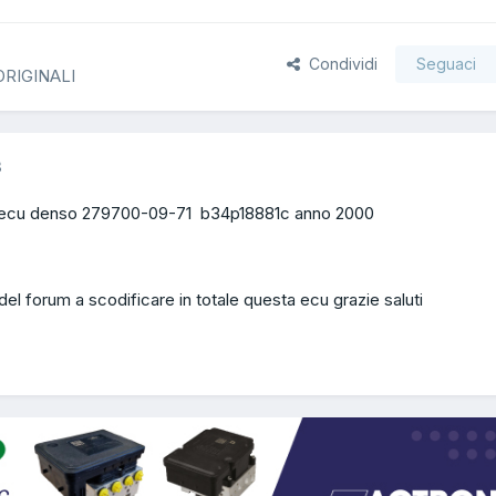
Condividi
Seguaci
 ORIGINALI
3
 ecu denso 279700-09-71 b34p18881c anno 2000
el forum a scodificare in totale questa ecu grazie saluti