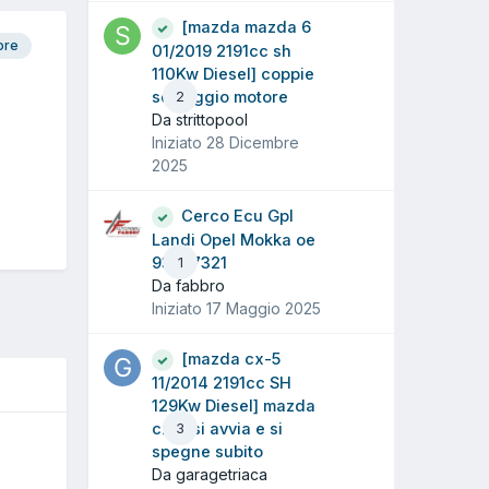
[mazda mazda 6
ore
01/2019 2191cc sh
110Kw Diesel] coppie
serraggio motore
2
Da strittopool
Iniziato
28 Dicembre
2025
Cerco Ecu Gpl
Landi Opel Mokka oe
93867321
1
Da fabbro
Iniziato
17 Maggio 2025
[mazda cx-5
11/2014 2191cc SH
129Kw Diesel] mazda
cx-5 si avvia e si
3
spegne subito
Da garagetriaca