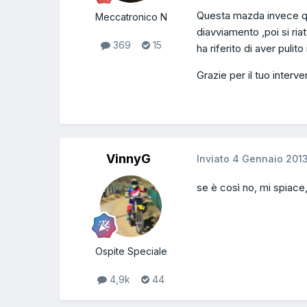
Questa mazda invece qu
Meccatronico N
diavviamento ,poi si ria
369
15
ha riferito di aver pulit
Grazie per il tuo interv
VinnyG
Inviato
4 Gennaio 201
se è così no, mi spiace
Ospite Speciale
4,9k
44