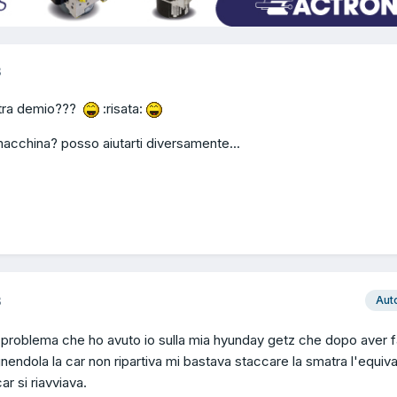
3
ltra demio???
:risata:
acchina? posso aiutarti diversamente...
3
Aut
 problema che ho avuto io sulla mia hyunday getz che dopo aver f
nendola la car non ripartiva mi bastava staccare la smatra l'equiv
ar si riavviava.