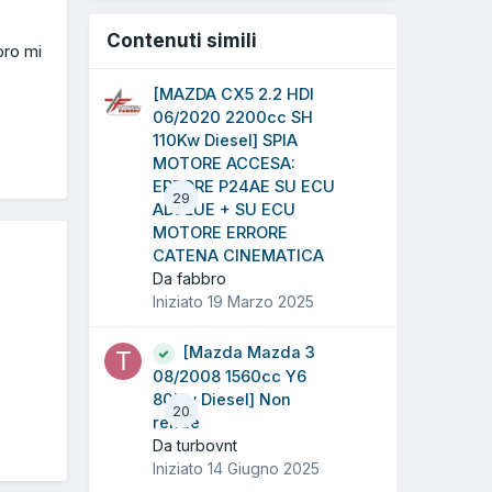
Contenuti simili
oro mi
[MAZDA CX5 2.2 HDI
06/2020 2200cc SH
110Kw Diesel] SPIA
MOTORE ACCESA:
ERRORE P24AE SU ECU
29
ADBLUE + SU ECU
MOTORE ERRORE
CATENA CINEMATICA
Da fabbro
Iniziato
19 Marzo 2025
[Mazda Mazda 3
08/2008 1560cc Y6
80Kw Diesel] Non
20
rende
Da turbovnt
Iniziato
14 Giugno 2025