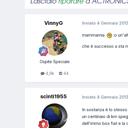
VinnyG
Inviato
4 Gennaio 201
mammamia
:o un'a
che è successo a sta m
Ospite Speciale
4,9k
44
scinti1955
Inviato
4 Gennaio 201
In sostanza è lo stesso
un centinaio di km speg
dell'immo box fiat e la c