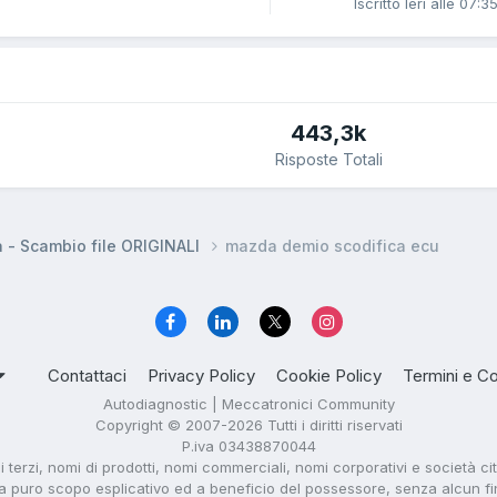
Iscritto
Ieri alle 07:3
443,3k
Risposte Totali
a - Scambio file ORIGINALI
mazda demio scodifica ecu
Contattaci
Privacy Policy
Cookie Policy
Termini e Co
Autodiagnostic | Meccatronici Community
Copyright © 2007-2026 Tutti i diritti riservati
P.iva 03438870044
di terzi, nomi di prodotti, nomi commerciali, nomi corporativi e società ci
i a puro scopo esplicativo ed a beneficio del possessore, senza alcun fine 