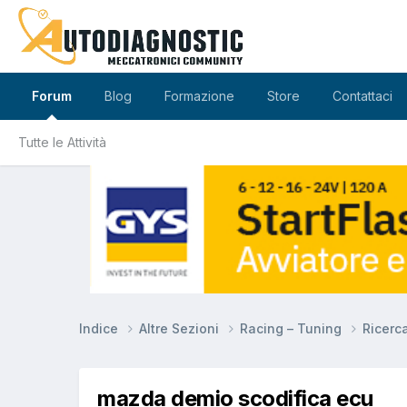
Forum
Blog
Formazione
Store
Contattaci
Tutte le Attività
Indice
Altre Sezioni
Racing – Tuning
Ricerc
mazda demio scodifica ecu