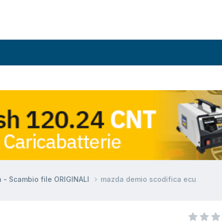
a - Scambio file ORIGINALI
mazda demio scodifica ecu