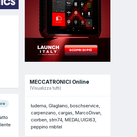
MECCATRONICI Online
(Visualizza tutti)
ore
ludema
Glaglaino
boschservice
carpenzano
cargas
MarcoDivan
atto
ciorben
stm74
MEDALUIGI63
alente
peppino mibtel