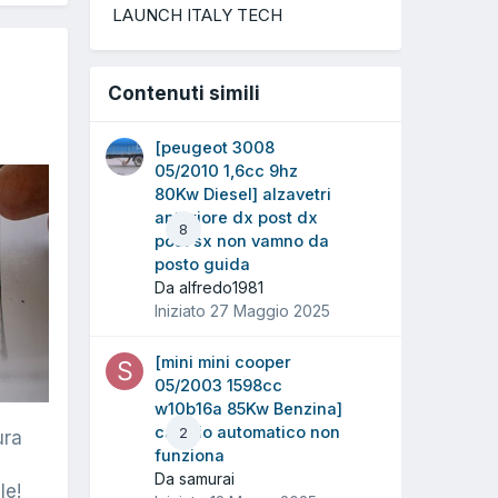
LAUNCH ITALY TECH
Contenuti simili
[peugeot 3008
05/2010 1,6cc 9hz
80Kw Diesel] alzavetri
anteriore dx post dx
8
post sx non vamno da
posto guida
Da alfredo1981
Iniziato
27 Maggio 2025
[mini mini cooper
05/2003 1598cc
w10b16a 85Kw Benzina]
cambio automatico non
2
ura
funziona
Da samurai
le!