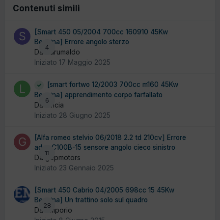
Contenuti simili
[Smart 450 05/2004 700cc 160910 45Kw
Benzina] Errore angolo sterzo
4
Da Sdrumaldo
Iniziato
17 Maggio 2025
[smart fortwo 12/2003 700cc m160 45Kw
Benzina] apprendimento corpo farfallato
6
Da lancia
Iniziato
28 Giugno 2025
[Alfa romeo stelvio 06/2018 2.2 td 210cv] Errore
adas C100B-15 sensore angolo cieco sinistro
11
Da gepmotors
Iniziato
23 Gennaio 2025
[Smart 450 Cabrio 04/2005 698cc 15 45Kw
Benzina] Un trattino solo sul quadro
28
Da emporio