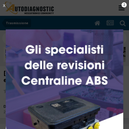
1
X
Trasmissione
[four two 05/2005 700cc 15 45Kw Benzina]
errore p 2035 sensore angolo di rotazione
Da pasqualino832
29 Dicembre 2012
in
Trasmissione