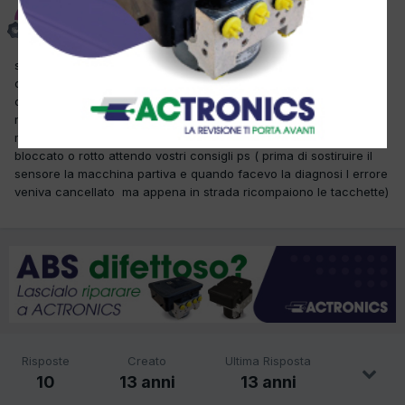
pasqualino832
Inviato
29 Dicembre 2012
salve chiedo il vostro aiuto ho qui in officina una smart four two
del 2005 appaiono le 3 tacchette sul display faccio la diagnosi
con (socio pc tecnomotor) mi da errore p2035 sensore angolo di
rotazione sostituisco il sensore e controllo i vari cablaggi tutto ok
metto in moto e la macchina non parte ho pensato sia il cambio
bloccato o rotto attendo vostri consigli ps ( prima di sostiruire il
sensore la macchina partiva e quando facevo la diagnosi l errore
veniva cancellato ma appena in strada ricompaiono le tacchette)
Risposte
Creato
Ultima Risposta
10
13 anni
13 anni