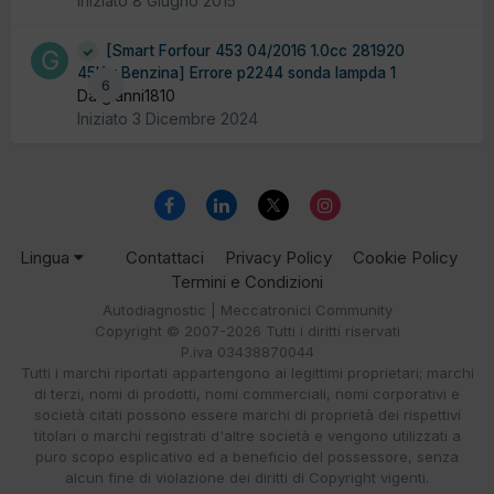
Iniziato
8 Giugno 2015
[Smart Forfour 453 04/2016 1.0cc 281920
45Kw Benzina] Errore p2244 sonda lampda 1
6
Da gianni1810
Iniziato
3 Dicembre 2024
Lingua
Contattaci
Privacy Policy
Cookie Policy
Termini e Condizioni
Autodiagnostic | Meccatronici Community
Copyright © 2007-2026 Tutti i diritti riservati
P.iva 03438870044
Tutti i marchi riportati appartengono ai legittimi proprietari; marchi
di terzi, nomi di prodotti, nomi commerciali, nomi corporativi e
società citati possono essere marchi di proprietà dei rispettivi
titolari o marchi registrati d'altre società e vengono utilizzati a
puro scopo esplicativo ed a beneficio del possessore, senza
alcun fine di violazione dei diritti di Copyright vigenti.