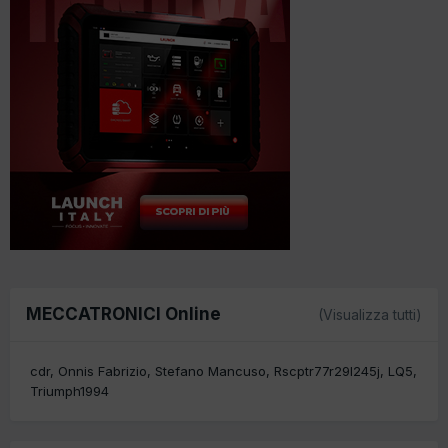
MECCATRONICI Online
(Visualizza tutti)
cdr
Onnis Fabrizio
Stefano Mancuso
Rscptr77r29l245j
LQ5
Triumph1994