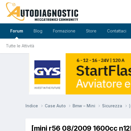
Forum
Blog
Formazione
Store
Contattaci
Tutte le Attività
Indice
Case Auto
Bmw – Mini
Sicurezza
[mini r56 08/2009 1600cc n12