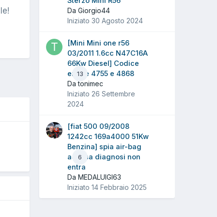
Sterzo Mini R56
le!
Da Giorgio44
Iniziato
30 Agosto 2024
[Mini Mini one r56
03/2011 1.6cc N47C16A
66Kw Diesel] Codice
errore 4755 e 4868
13
Da tonimec
Iniziato
26 Settembre
2024
[fiat 500 09/2008
1242cc 169a4000 51Kw
O
Benzina] spia air-bag
accesa diagnosi non
6
entra
Da MEDALUIGI63
Iniziato
14 Febbraio 2025