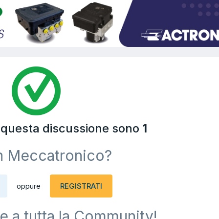
a questa discussione sono
1
n Meccatronico?
REGISTRATI
oppure
e a tutta la Community!