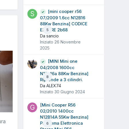
[mini cooper r56
07/2009 1.6cc N12B16
88Kw Benzina] CODICE
ERRORE 2b68
5
Da sancio
Iniziato
26 Novembre
2025
[MINI Mini one
04/2008 1600cc
N12b16a 88Kw Benzina]
8
Riprende a 3 cilindri.
Da ALEX74
Iniziato
30 Giugno 2024
[Mini Cooper R56
02/2010 1400cc
N12B14A 55Kw Benzina]
ura
Problema Elettronica
6