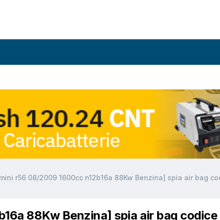
[mini r56 08/2009 1600cc n12b16a 88Kw Benzina] spia air bag c
b16a 88Kw Benzina] spia air bag codice