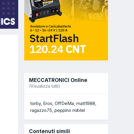
MECCATRONICI Online
(Visualizza tutti)
torby
Eros
OffDeMa
matt1988
ragazzo75
peppino mibtel
Contenuti simili