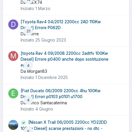
Da ALEX74
Iniziato
1 Marzo
[Toyota Rav4 04/2012 2200cc 2AD 110Kw
Diesel] Errore P062D
21
Da dierre
Iniziato
25 Giugno 2023
[toyota Rav 4 09/2008 2200cc 2adtfv 100Kw
Diesel] Errore p0400 anche dopo sostituzione
egr
4
Da Morgan83
Iniziato
1 Dicembre 2025
[Fiat Ducato 06/2009 2200cc 4hu 100Kw
Diesel] Errori p0103 p0101 u1700
4
Da Enrico Santacaterina
Iniziato
4 Giugno
[Nissan X Trail 06/2005 2200cc YD22DD
100Kw Diesel] scarse prestazioni - no dtc -
5