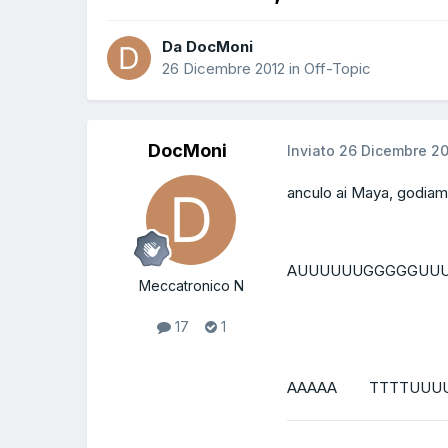
Da DocMoni
26 Dicembre 2012
in
Off-Topic
DocMoni
Inviato
26 Dicembre 2
anculo ai Maya, godiamo
AUUUUUUGGGGGUUUU
Meccatronico N
17
1
AAAAA TTTTUUUU