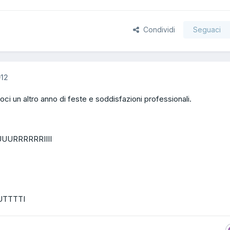
Condividi
Seguaci
012
ci un altro anno di feste e soddisfazioni professionali.
URRRRRRIIII
TTTTI