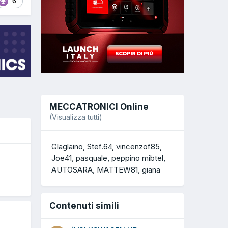
6
MECCATRONICI Online
(Visualizza tutti)
Glaglaino
Stef.64
vincenzof85
Joe41
pasquale
peppino mibtel
O
AUTOSARA
MATTEW81
giana
Contenuti simili