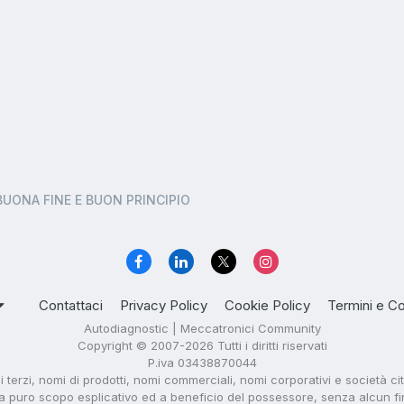
BUONA FINE E BUON PRINCIPIO
Contattaci
Privacy Policy
Cookie Policy
Termini e Co
Autodiagnostic | Meccatronici Community
Copyright © 2007-2026 Tutti i diritti riservati
P.iva 03438870044
di terzi, nomi di prodotti, nomi commerciali, nomi corporativi e società ci
i a puro scopo esplicativo ed a beneficio del possessore, senza alcun fine 