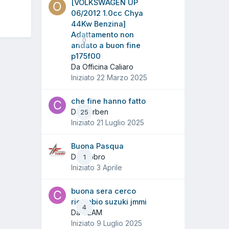
[VOLKSWAGEN UP
06/2012 1.0cc Chya
44Kw Benzina]
Adattamento non
0
andato a buon fine
p175f00
Da Officina Caliaro
Iniziato
22 Marzo 2025
che fine hanno fatto
Da ciorben
25
Iniziato
21 Luglio 2025
Buona Pasqua
Da fabbro
1
Iniziato
3 Aprile
buona sera cerco
ricambio suzuki jmmi
4
Da CEAM
Iniziato
9 Luglio 2025