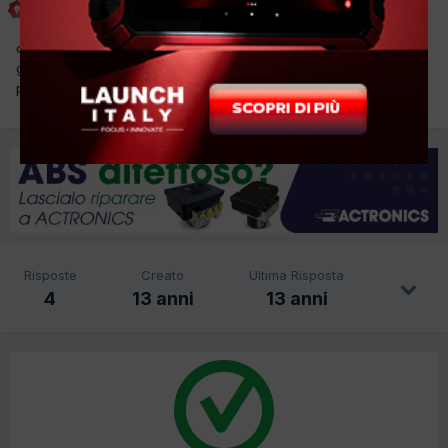
Inviato
25 Dicembre 2012
ciao a tutti,volevo trovare un software gestionale possibilmente
gratuito per l'ufficio che mi permetta di fare fatture e
preventivi,voi quale utilizzate?
Risposte
Creato
Ultima Risposta
4
13 anni
13 anni