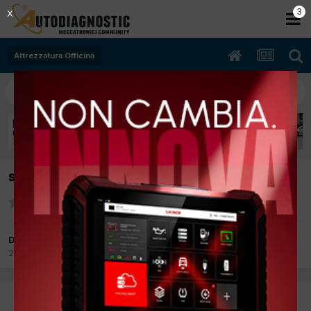
2
X
Attrezzatura Officina
software gestionale per l'ufficio
Da michele s
25 Dicembre 2012
in
Attrezzatura Officina
michele s