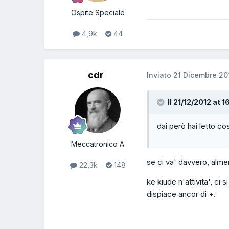
Ospite Speciale
4,9k
44
cdr
Inviato
21 Dicembre 20
Il 21/12/2012 at 1
dai però hai letto co
Meccatronico A
se ci va' davvero, almen
22,3k
148
ke kiude n'attivita', ci s
dispiace ancor di +.