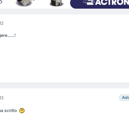
12
re......!
12
Aut
ha scritto