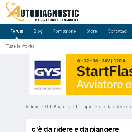
Forum
Blog
Formazione
Store
Contattaci
Tutte le Attività
Indice
Off-Board
Off-Topic
c'è da ridere e
c'è da ridere e da piangere