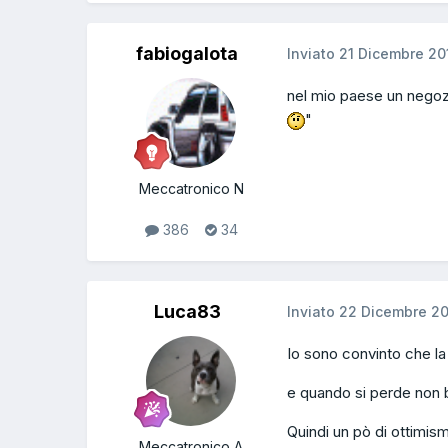
fabiogalota
Inviato
21 Dicembre 20
nel mio paese un negozi
"
Meccatronico N
386
34
Luca83
Inviato
22 Dicembre 2
Io sono convinto che la
e quando si perde non bi
Quindi un pò di ottimismo
Meccatronico A