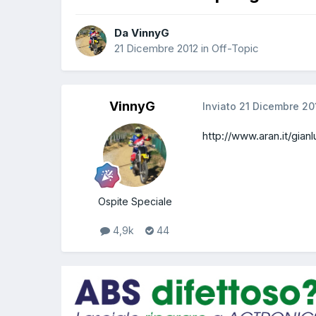
Da VinnyG
21 Dicembre 2012
in
Off-Topic
VinnyG
Inviato
21 Dicembre 20
http://www.aran.it/gia
Ospite Speciale
4,9k
44