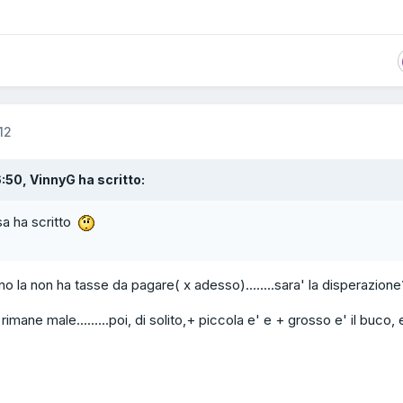
12
6:50, VinnyG ha scritto:
sa ha scritto
o la non ha tasse da pagare( x adesso)........sara' la disperazion
i rimane male.........poi, di solito,+ piccola e' e + grosso e' il buco, 