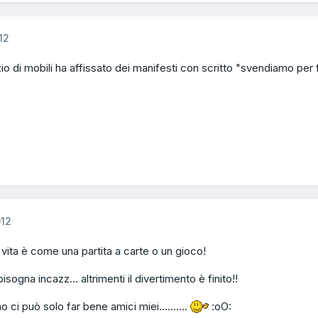
12
o di mobili ha affissato dei manifesti con scritto "svendiamo per
012
 vita è come una partita a carte o un gioco!
sogna incazz... altrimenti il divertimento è finito!!
 ci può solo far bene amici miei..........
:oO: