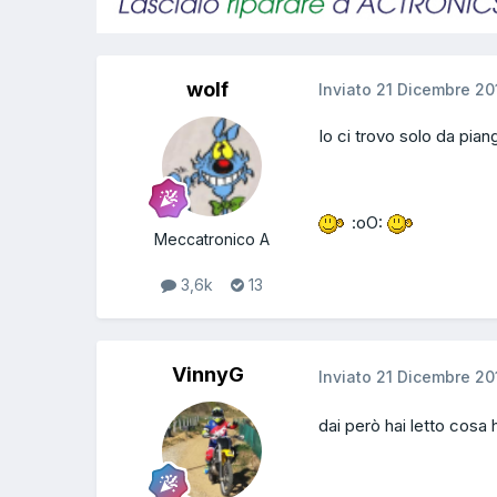
wolf
Inviato
21 Dicembre 20
Io ci trovo solo da piange
:oO:
Meccatronico A
3,6k
13
VinnyG
Inviato
21 Dicembre 20
dai però hai letto cosa 