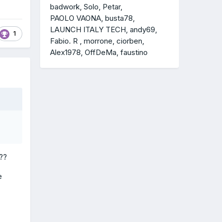
badwork
Solo
Petar
PAOLO VAONA
busta78
LAUNCH ITALY TECH
andy69
1
Fabio. R
morrone
ciorben
Alex1978
OffDeMa
faustino
e??
e