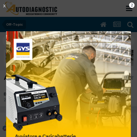
2
X
Off-Topic
Alitalia
Da thetotem
21 Dicembre 2012
in
Off-Topic
thetotem
Inviato
21 Dicembre 2012