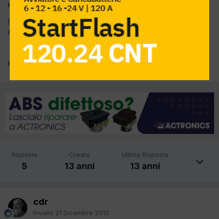
Ragazzi siamo a Natale ma non pare vero!!!Guardate il link
http://www.repubblica.it/economia/2012/12/21/news/alitalia_salvat
aggio-49189043/
Buone feste a tutti
Risposte
Creato
Ultima Risposta
5
13 anni
13 anni
cdr
Inviato
21 Dicembre 2012