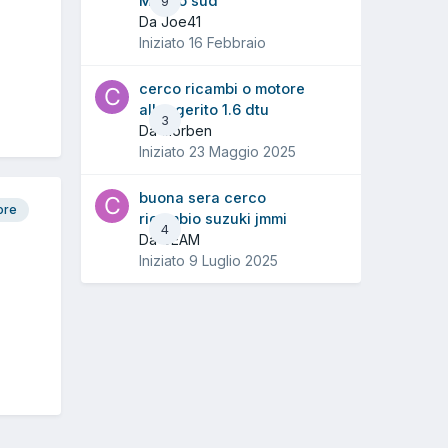
Milano sud
9
Da Joe41
Iniziato
16 Febbraio
cerco ricambi o motore
alleggerito 1.6 dtu
3
Da ciorben
Iniziato
23 Maggio 2025
buona sera cerco
ore
ricambio suzuki jmmi
4
Da CEAM
Iniziato
9 Luglio 2025