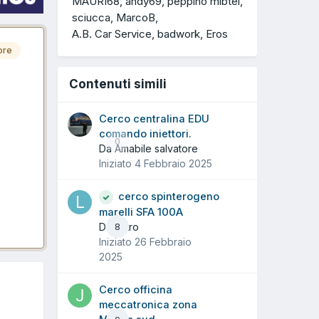
MAURI68
andy69
peppino mibtel
sciucca
MarcoB
A.B. Car Service
badwork
Eros
ore
Contenuti simili
Cerco centralina EDU
comando iniettori.
0
Da Amabile salvatore
Iniziato
4 Febbraio 2025
cerco spinterogeno
marelli SFA 100A
Da liistro
8
Iniziato
26 Febbraio
2025
Cerco officina
meccatronica zona