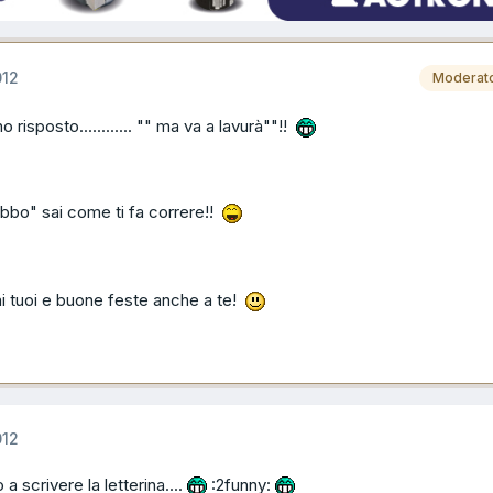
012
Moderat
o risposto............ "" ma va a lavurà""!!
abbo" sai come ti fa correre!!
ai tuoi e buone feste anche a te!
012
 a scrivere la letterina....
:2funny: