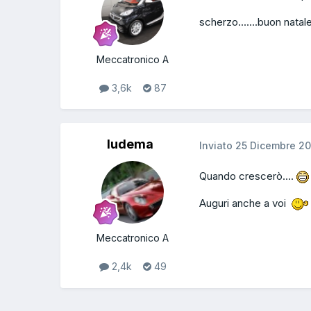
scherzo.......buon natal
Meccatronico A
3,6k
87
ludema
Inviato
25 Dicembre 20
Quando crescerò....
Auguri anche a voi
Meccatronico A
2,4k
49