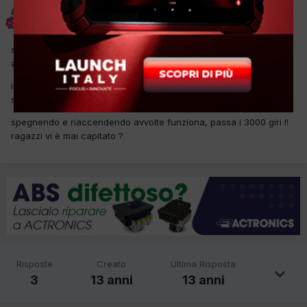
scican
Inviato
17 Dicembre 2012
salve, oggi mi è entrata in officina una classe a w169, quest'auto
avvolte non rende e non và oltre 3000 giri !
in diagnosi come codice errore trovo 2355 ( ricircolo gas
scarico/massa aria valore elevato ) !
spegnendo e riaccendendo avvolte funziona, passa i 3000 giri !!
ragazzi vi è mai capitato ?
Risposte
Creato
Ultima Risposta
3
13 anni
13 anni