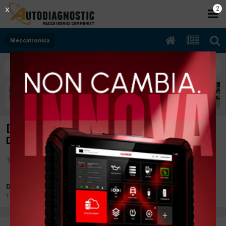
2
X
Meccatronica
[a180cdi 07/2005 1992cc 640940 80Kw
Diesel] scarse prestazioni, non rende
Da scican
17 Dicembre 2012
in
Meccatronica