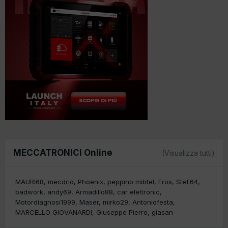
MECCATRONICI Online
(Visualizza tutti)
MAURI68
mecdrio
Phoenix
peppino mibtel
Eros
Stef.64
badwork
andy69
Armadillo88
car elettronic
Motordiagnosi1999
Maser
mirko29
Antoniofesta
MARCELLO GIOVANARDI
Giuseppe Pierro
giasan