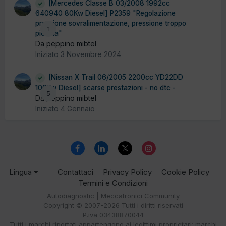
[Mercedes Classe B 03/2008 1992cc
640940 80Kw Diesel] P2359 "Regolazione
pressione sovralimentazione, pressione troppo
1
piccola"
Da peppino mibtel
Iniziato
3 Novembre 2024
[Nissan X Trail 06/2005 2200cc YD22DD
100Kw Diesel] scarse prestazioni - no dtc -
5
Da peppino mibtel
Iniziato
4 Gennaio
Lingua
Contattaci
Privacy Policy
Cookie Policy
Termini e Condizioni
Autodiagnostic | Meccatronici Community
Copyright © 2007-2026 Tutti i diritti riservati
P.iva 03438870044
Tutti i marchi riportati appartengono ai legittimi proprietari; marchi