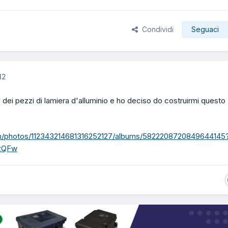
Condividi
Seguaci
12
 dei pezzi di lamiera d'alluminio e ho deciso do costruirmi questo
om/photos/112343214681316252127/albums/5822208720849644145
zQFw