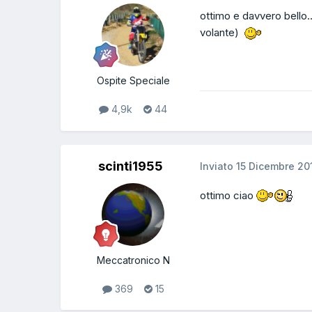
ottimo e davvero bello.
volante)
Ospite Speciale
4,9k
44
scinti1955
Inviato
15 Dicembre 20
ottimo ciao
Meccatronico N
369
15