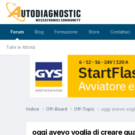
Forum
Blog
Formazione
Store
Contattaci
Tutte le Attività
Indice
Off-Board
Off-Topic
oggi avevo vogl
oggi avevo voglia di creare q