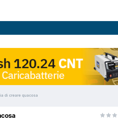
ia di creare quacosa
uacosa