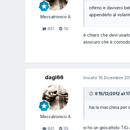
ottimo e davvero bel
appenderlo al volan
Meccatronico A
861
39
è chiaro che devi usar
assicuro che è comodo p
dagi66
Inviato
16 Dicembre 20
Il 15/12/2012 at 1
hai la macchina per 
Meccatronico A
si ho un giocattolo TIG
861
39