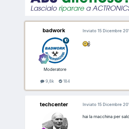
badwork
Inviato
15 Dicembre 20
Moderatore
9,8k
184
techcenter
Inviato
15 Dicembre 20
hai la macchina per sal