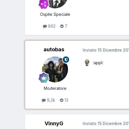
Ospite Speciale
862
7
autobas
Inviato
15 Dicembre 20
:appl:
Moderatore
9,2k
13
VinnyG
Inviato
15 Dicembre 20