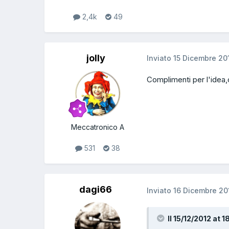
2,4k
49
jolly
Inviato
15 Dicembre 20
Complimenti per l'idea
Meccatronico A
531
38
dagi66
Inviato
16 Dicembre 20
Il 15/12/2012 at 1