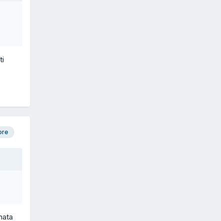
ti
ore
nata