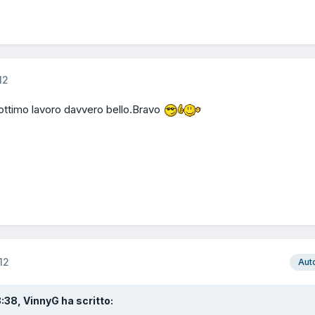
12
,ottimo lavoro davvero bello.Bravo
12
Aut
8:38, VinnyG ha scritto: