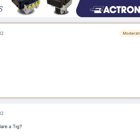
12
Moderat
12
dare a Tig?