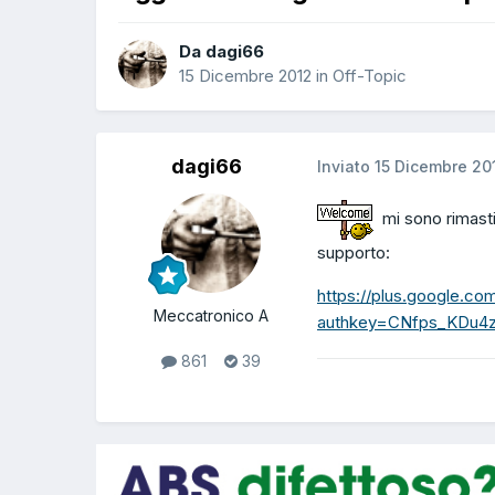
Da dagi66
15 Dicembre 2012
in
Off-Topic
dagi66
Inviato
15 Dicembre 20
mi sono rimasti
supporto:
https://plus.google.c
Meccatronico A
authkey=CNfps_KDu4
861
39