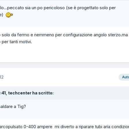
lo...peccato sia un po pericoloso (se è progettato solo per
te)
lo solo da fermo e nemmeno per configurazione angolo sterzo.ma 
er tanti motivi.
12
Aut
7:41, techcenter ha scritto:
saldare a Tig?
 arcopulsato 0-400 ampere mi diverto a riparare tubi aria condizio