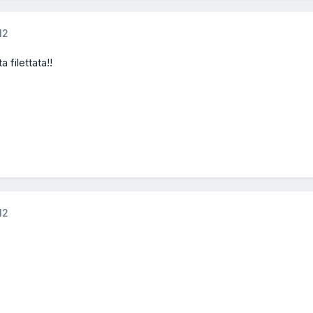
12
a filettata!!
12