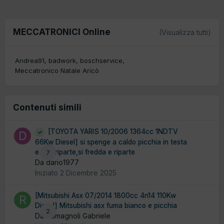
MECCATRONICI Online
(Visualizza tutti)
Andrea91
badwork
boschservice
Meccatronico Natale Aricò
Contenuti simili
[TOYOTA YARIS 10/2006 1364cc 1NDTV
66Kw Diesel] si spenge a caldo picchia in testa
e non riparte,si fredda e riparte
7
Da dario1977
Iniziato
2 Dicembre 2025
[Mitsubishi Asx 07/2014 1800cc 4n14 110Kw
Diesel] Mitsubishi asx fuma bianco e picchia
2
Da Romagnoli Gabriele