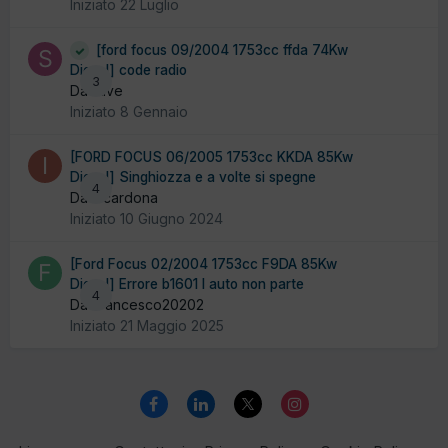
Iniziato
22 Luglio
[ford focus 09/2004 1753cc ffda 74Kw
Diesel] code radio
3
Da stive
Iniziato
8 Gennaio
[FORD FOCUS 06/2005 1753cc KKDA 85Kw
Diesel] Singhiozza e a volte si spegne
4
Da incardona
Iniziato
10 Giugno 2024
[Ford Focus 02/2004 1753cc F9DA 85Kw
Diesel] Errore b1601 l auto non parte
4
Da Francesco20202
Iniziato
21 Maggio 2025