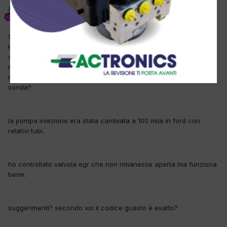
Manuele
Inviato
14 Dicembre 2012
Salve a tutti ho questa macchina che dallo scarico fuma molto i
Km sono piu di 200 mila il cliente mi dice che non sa se ripararla
opure cambiarla mi ha chiesto se per accomodarla si spende
molto. ho fatto diagnosi e come errore nel motore mi da P0167
riscaldatore sonda lambda B2 S3!!!! ma questa macchina ha la
sonda?
la pompa iniezione era stata cambiata a 100 mila in ford con
relativi tubi.
ho controllato valvola egr che non rimanesse aperta ma funziona
bene.
suggerimenti? secondo voi il codice guasto è esatto?