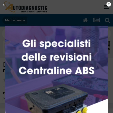
2
X
Meccatronica
[Focus 03/2000 1753cc C9DA 66Kw Diesel]
macchina fuma molto e picchia in testa
Da Manuele
14 Dicembre 2012
in
Meccatronica