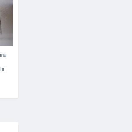
ura
le!