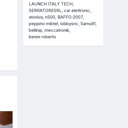
LAUNCH ITALY TECH
SERRATORESRL
car elettronic
atoslva
n500
BAFFO-2007
peppino mibtel
lobbysnc
Samu91
bellinip
meccatronik
benini roberto