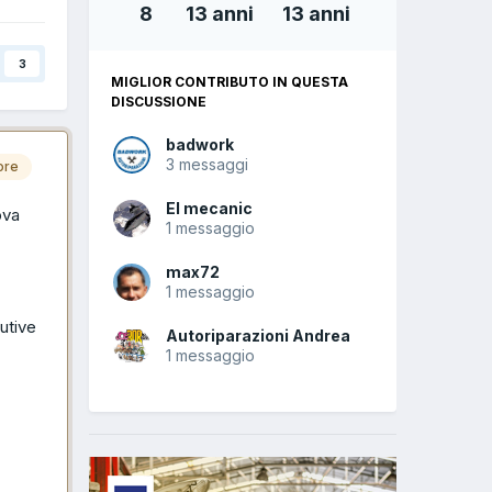
8
13 anni
13 anni
3
MIGLIOR CONTRIBUTO IN QUESTA
DISCUSSIONE
badwork
3 messaggi
ore
El mecanic
ova
1 messaggio
max72
1 messaggio
butive
Autoriparazioni Andrea
1 messaggio