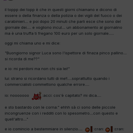
il toppp dei topp è che in questi giorni chiamano e dicono di
essere o della finanza o della polizia o dei vigili del fuoco o dei
carabinieri.... e poi dopo 20 minuti che parli esce che sono del
giornale dei..... e vogliono incul.... un abbonamento al giornalino
ma è una truffa ti fregano 100 euro per un solo giornale......
oggi mi chiama uno e mi dice:
"Buongiorno signor Luca sono l'ispettore di finaza pinco pallino....
si ricorda di me??"
e io: mi perdoni ma non chi sia lei!"
lui: strano si ricordano tutti di me!!.....soprattutto quando i
commercialisti commettono qualche errore.....
io: nooooooo
:acci: cos'è capitato? mi dica.....
e sto bastardo con le corna:" ehhh sà ci sono delle piccole
incongruenze con i redditi con lo spesometro....con questo e
quell'altro...."
e io comincio a bestemmiare in silenzio.....
:cran:
:cran: