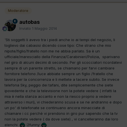
Moderatore
autobas
Inviato
1 Maggio 2014
'Sti soggetti li avevo tra i piedi anche io ai tempi del negozio, li
toglievo dai cabasisi dicendo cose tipo: Che strano che mio
nipote/figlio/fratello non me ne abbia parlato. Sa è un
ufficiale/maresciallo della Finanza/Carabinieri/Polizia, sparivano
nel giro di alcuni decimi di secondo. Per gli scocciatori ricordatevi
sempre di un parente stretto, se chiamano per farvi cambiare
fornitore telefono /luce abbiate sempre un figlio /fratello che
lavora per la concorrenza e li mettete a tacere subito. Se invece
telefona Sky, peggio dei tafani, dite semplicemente che siete
ipovedente e che la televisione non la potete vedere ( infatti la
mia è nella stanza accanto e non la riesco proprio a vedere
attraverso i muri), vi chiederanno scusa e se ne andranno e dopo
un po' di telefonate se continuano ancora minacciate di
chiamare i cc perchè vi prendono in giro pur sapendo che la tv
non la potete vedere ( da dove siete) , vi cancelleranno dai loro
elenchi
:2funny: