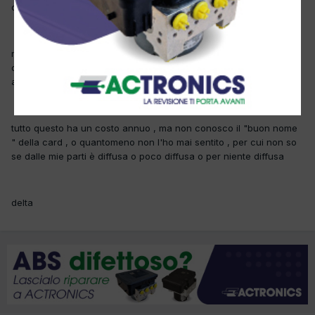
quanti di voi aderisce ad avere la convenzione “Amica Card” ??
mi hanno fatto la proposta di far parte a questo circuito di poter
offrire degli sconti per i clienti e nello stesso tempo cercare di
acquisire nuovi clienti
tutto questo ha un costo annuo , ma non conosco il "buon nome
" della card , o quantomeno non l'ho mai sentito , per cui non so
se dalle mie parti è diffusa o poco diffusa o per niente diffusa
delta