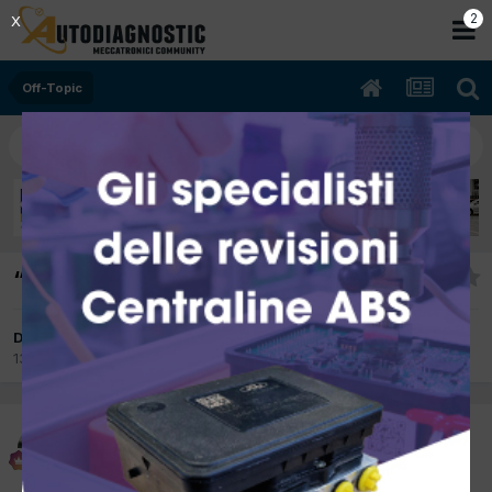
1
X
Off-Topic
“Amica Card”
Da delta
13 Dicembre 2012
in
Off-Topic
delta
Inviato
13 Dicembre 2012