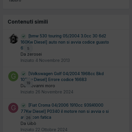
fabbro
Contenuti simili
[bmw 530 touring 05/2004 3.0cc 30 6d2
160Kw Diesel] auto non si avvia codice guasto
6294
5
Da zerosei
Iniziato
4 Novembre 2013
[Volkswagen Golf 04/2004 1968cc Bkd
103Kw Diesel] Errore codice 16683
19
Da Giovanni moro
Iniziato
26 Novembre 2024
[Fiat Croma 04/2006 1910cc 939A1000
77Kw Diesel] P0340 il motore non si avvia o si
avvia con fatica
26
Da Gibò
Iniziato
22 Ottobre 2024