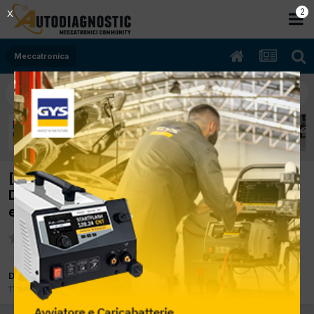
2
X
Meccatronica
[scenic 06/2004 1.5dcicc k9kf7 74Kw
Diesel] il motore nn si avvia con codice
errore 0608
Da pasquale90
11 Dicembre 2012
in
Meccatronica