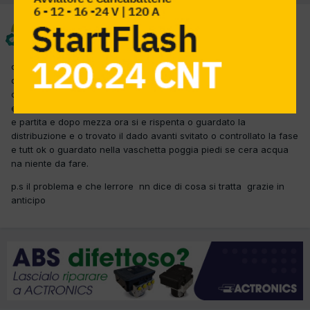
pasquale90
Inviato
11 Dicembre 2012
ciao l,auto mi e arrivata in officina con il problema che mentere
camminava si e spenta e nn si avviava piu' poi e ripartita e il
cliente e arrivato in officina gli o fatto la diagnosi e trovo codice
errore 0608 con nessuna descrizione o cambiato il filtro gasolio
e partita e dopo mezza ora si e rispenta o guardato la
distribuzione e o trovato il dado avanti svitato o controllato la fase
e tutt ok o guardato nella vaschetta poggia piedi se cera acqua
na niente da fare.
p.s il problema e che lerrore nn dice di cosa si tratta grazie in
anticipo