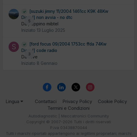
[suzuki jimny 11/2004 1461cc K9K 48Kw
Diesel] non avvia - no dtc
5
Da peppino mibtel
Iniziato
13 Luglio 2025
[ford focus 09/2004 1753cc ffda 74Kw
Diesel] code radio
3
Da stive
Iniziato
8 Gennaio
Lingua
Contattaci
Privacy Policy
Cookie Policy
Termini e Condizioni
Autodiagnostic | Meccatronici Community
Copyright © 2007-2026 Tutti i diritti riservati
P.iva 03438870044
Tutti i marchi riportati appartengono ai legittimi proprietari; marchi