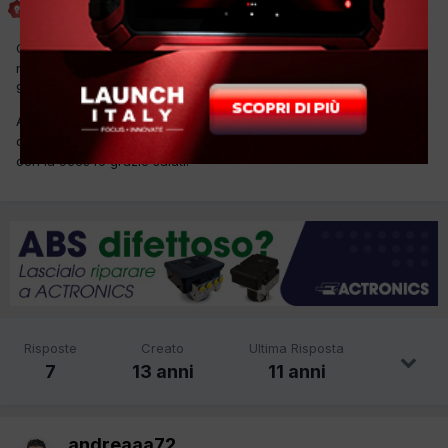
Inviato
11 Dicembre 2012
Come da titolo dovrei scodificare questa ecu bosch peugeot 106
n.0261204625 il programma di scodifica mi da come e2p una
93cs 46.
All'interno della ecu trovo una b58340 una b58221 e una lm 2903
qualcuno di voi puo' indicarmi la compatibilità di queste 3 e2p
con la 93cs46 grazie saluti.
Risposte
Creato
Ultima Risposta
7
13 anni
11 anni
andreaaa72