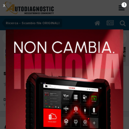
1
X
Ricerca - Scambio file ORIGINALI
scodifica ecu bosch 3.1 peugeot 106
Da scinti1955
11 Dicembre 2012
in
Ricerca - Scambio file ORIGINALI
scinti1955