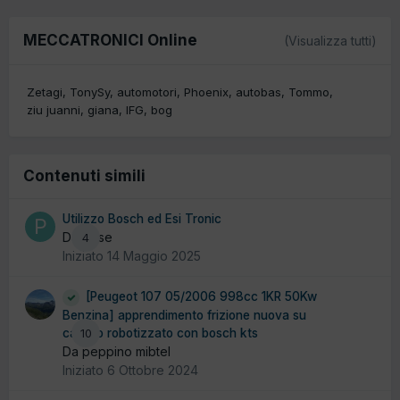
MECCATRONICI Online
(Visualizza tutti)
Zetagi
TonySy
automotori
Phoenix
autobas
Tommo
ziu juanni
giana
IFG
bog
Contenuti simili
Utilizzo Bosch ed Esi Tronic
Da Pese
4
Iniziato
14 Maggio 2025
[Peugeot 107 05/2006 998cc 1KR 50Kw
Benzina] apprendimento frizione nuova su
cambio robotizzato con bosch kts
10
Da peppino mibtel
Iniziato
6 Ottobre 2024