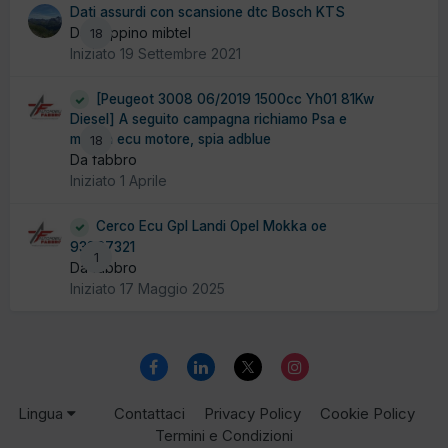
Dati assurdi con scansione dtc Bosch KTS
Da peppino mibtel
18
Iniziato
19 Settembre 2021
[Peugeot 3008 06/2019 1500cc Yh01 81Kw
Diesel] A seguito campagna richiamo Psa e
mappa ecu motore, spia adblue
18
Da fabbro
Iniziato
1 Aprile
Cerco Ecu Gpl Landi Opel Mokka oe
93867321
1
Da fabbro
Iniziato
17 Maggio 2025
Lingua
Contattaci
Privacy Policy
Cookie Policy
Termini e Condizioni