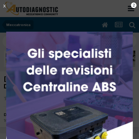
2
X
Meccatronica
[Kia sportage 12/2000 1998cc RE 61Kw
Diesel] Posizione vin
Da giantucci
10 Dicembre 2012
in
Meccatronica