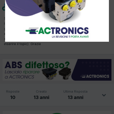
giantucci
Inviato
10 Dicembre 2012
Salve a tutti in off. ho il suddetto veicolo che dovrebbe fare
larevisione periodica.Non riesco a trovare il n di telaio.Qualcuno
gentilmente potrebbe dirmi dove si trova?nel chassi ho guardato
e scartavetrato ovunque ma non si vede nulla. (Questa non
sarebbe la sezione giusta in cui scrivere ma non saprei dove
inserire il topic) Grazie
Risposte
Creato
Ultima Risposta
10
13 anni
13 anni