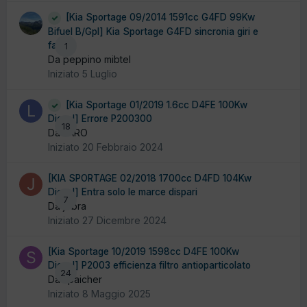
[Kia Sportage 09/2014 1591cc G4FD 99Kw
Bifuel B/Gpl] Kia Sportage G4FD sincronia giri e
fase
1
Da peppino mibtel
Iniziato
5 Luglio
[Kia Sportage 01/2019 1.6cc D4FE 100Kw
Diesel] Errore P200300
18
Da LARO
Iniziato
20 Febbraio 2024
[KIA SPORTAGE 02/2018 1700cc D4FD 104Kw
Diesel] Entra solo le marce dispari
7
Da jobra
Iniziato
27 Dicembre 2024
[Kia Sportage 10/2019 1598cc D4FE 100Kw
Diesel] P2003 efficienza filtro antioparticolato
24
Da spaicher
Iniziato
8 Maggio 2025