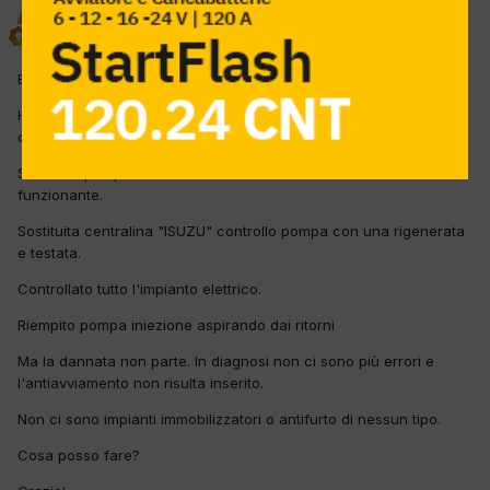
drake
Inviato
9 Dicembre 2012
Buongiorno!
Ho in officina questa machina da due settimane e non so più
cosa fare.
Sostituita pompa iniezione "DENSO" con una usata ma
funzionante.
Sostituita centralina "ISUZU" controllo pompa con una rigenerata
e testata.
Controllato tutto l'impianto elettrico.
Riempito pompa iniezione aspirando dai ritorni
Ma la dannata non parte. In diagnosi non ci sono più errori e
l'antiavviamento non risulta inserito.
Non ci sono impianti immobilizzatori o antifurto di nessun tipo.
Cosa posso fare?