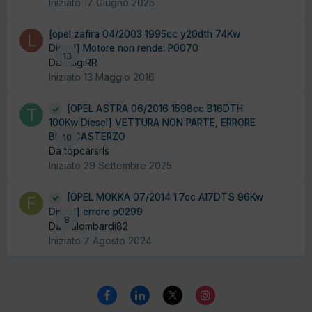
Iniziato
17 Giugno 2025
[opel zafira 04/2003 1995cc y20dth 74Kw
Diesel] Motore non rende: P0070
13
Da LuigiRR
Iniziato
13 Maggio 2016
[OPEL ASTRA 06/2016 1598cc B16DTH
100Kw Diesel] VETTURA NON PARTE, ERRORE
BLOCCASTERZO
10
Da topcarsrls
Iniziato
29 Settembre 2025
[OPEL MOKKA 07/2014 1.7cc A17DTS 96Kw
Diesel] errore p0299
8
Da fralombardi82
Iniziato
7 Agosto 2024