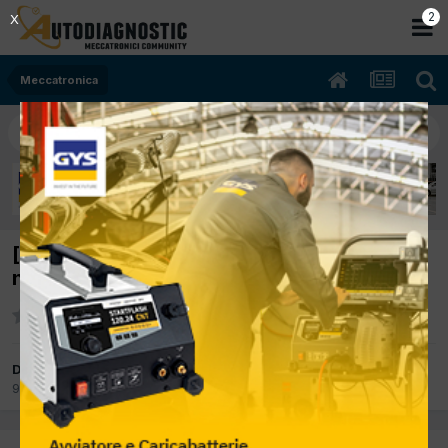
2
X
Meccatronica
[astra G 02/2003 1.7cc Y1.7DTI 74Kw Diesel]
non parte
Da drake
9 Dicembre 2012
in
Meccatronica