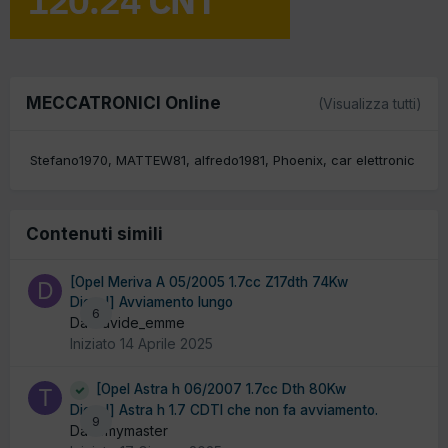
MECCATRONICI Online
(Visualizza tutti)
Stefano1970
MATTEW81
alfredo1981
Phoenix
car elettronic
Contenuti simili
[Opel Meriva A 05/2005 1.7cc Z17dth 74Kw
Diesel] Avviamento lungo
6
Da Davide_emme
Iniziato
14 Aprile 2025
[Opel Astra h 06/2007 1.7cc Dth 80Kw
Diesel] Astra h 1.7 CDTI che non fa avviamento.
9
Da tomymaster