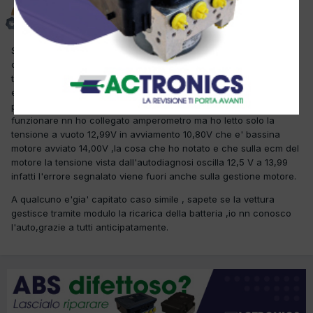
luca c
Inviato
8 Dicembre 2012
Salve a tutti mi e arrivata questa vettura con la spia esp aceesa il
cliente dice la scorsa estate in tunisia hanno sost. regolatore
tensione nell'alternatore da allora comincia ad accendersi la spia
esp e tirare fuori il guasto U1007 controllo ricarica. ovviamente
prima cosa controllata la ricarica sulla batteria ed il tutto sembra
funzionare nn ho collegato amperometro ma ho letto solo la
tensione a vuoto 12,99V in avviamento 10,80V che e' bassina
motore avviato 14,00V ,la cosa che ho notato e che sulla ecm del
motore la tensione vista dall'autodiagnosi oscilla 12,5 V a 13,99
infatti l'errore segnalato viene fuori anche sulla gestione motore.
A qualcuno e'gia' capitato caso simile , sapete se la vettura
gestisce tramite modulo la ricarica della batteria ,io nn conosco
l'auto,grazie a tutti anticipatamente.