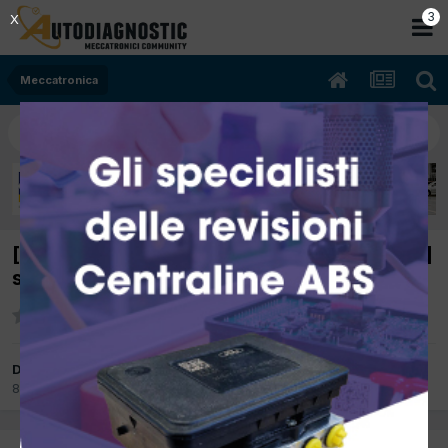
2
X
Meccatronica
[audi a6 10/2004 3000cc bmk 167Kw Diesel]
spia esp (modulo controllo ricarica)
Da luca c
8 Dicembre 2012
in
Meccatronica