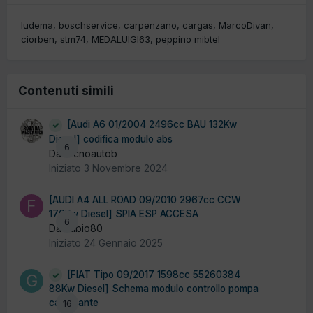
ludema
boschservice
carpenzano
cargas
MarcoDivan
ciorben
stm74
MEDALUIGI63
peppino mibtel
Contenuti simili
[Audi A6 01/2004 2496cc BAU 132Kw
Diesel] codifica modulo abs
6
Da tecnoautob
Iniziato
3 Novembre 2024
[AUDI A4 ALL ROAD 09/2010 2967cc CCW
176Kw Diesel] SPIA ESP ACCESA
6
Da Fabio80
Iniziato
24 Gennaio 2025
[FIAT Tipo 09/2017 1598cc 55260384
88Kw Diesel] Schema modulo controllo pompa
carburante
16