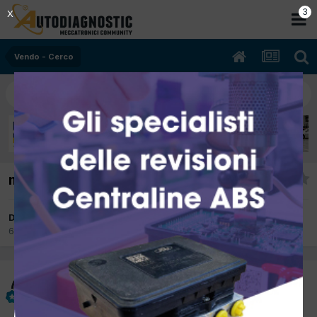
2
X
Vendo - Cerco
manometro temperatura acqua
Da dino
6 Dicembre 2012
in
Vendo - Cerco
dino
Inviato
6 Dicembre 2012