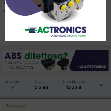
cerco il manometro temperatura acqua x la mia fiat panda 900ie
non riesco a trovare ne il codice ricambio ne la disponibilita'
dino
Risposte
Creato
Ultima Risposta
7
13 anni
13 anni
Moderatore