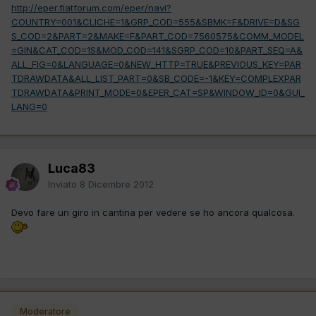
http://eper.fiatforum.com/eper/navi?
COUNTRY=001&CLICHE=1&GRP_COD=555&SBMK=F&DRIVE=D&SG
S_COD=2&PART=2&MAKE=F&PART_COD=7560575&COMM_MODEL
=GIN&CAT_COD=1S&MOD_COD=141&SGRP_COD=10&PART_SEQ=A&
ALL_FIG=0&LANGUAGE=0&NEW_HTTP=TRUE&PREVIOUS_KEY=PAR
TDRAWDATA&ALL_LIST_PART=0&SB_CODE=-1&KEY=COMPLEXPAR
TDRAWDATA&PRINT_MODE=0&EPER_CAT=SP&WINDOW_ID=0&GUI_
LANG=0
Luca83
Inviato
8 Dicembre 2012
Devo fare un giro in cantina per vedere se ho ancora qualcosa.
Moderatore