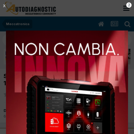
2
X
Meccatronica
SPOSTATO: [Chevrolet geo tracker 06/1994
1600cc 16v 58Kw Benzina] non parte
Da El mecanic
6 Dicembre 2012
in
Meccatronica