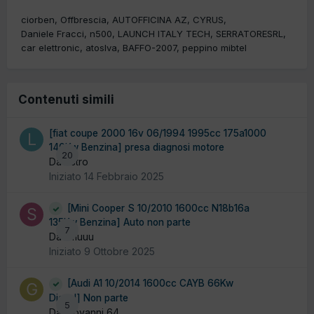
ciorben
Offbrescia
AUTOFFICINA AZ
CYRUS
Daniele Fracci
n500
LAUNCH ITALY TECH
SERRATORESRL
car elettronic
atoslva
BAFFO-2007
peppino mibtel
Contenuti simili
[fiat coupe 2000 16v 06/1994 1995cc 175a1000
140Kw Benzina] presa diagnosi motore
20
Da liistro
Iniziato
14 Febbraio 2025
[Mini Cooper S 10/2010 1600cc N18b16a
135Kw Benzina] Auto non parte
7
Da smuuu
Iniziato
9 Ottobre 2025
[Audi A1 10/2014 1600cc CAYB 66Kw
Diesel] Non parte
5
Da giovanni 64