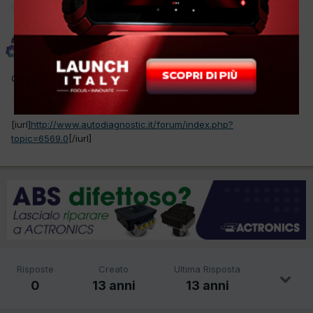
Moderatore
El mecanic
Inviato
6 Dicembre 2012
Questo topic è stato spostato in
Diagnosi elettronica
.
[iurl]
http://www.autodiagnostic.it/forum/index.php?
topic=6569.0
[/iurl]
Risposte
Creato
Ultima Risposta
0
13 anni
13 anni