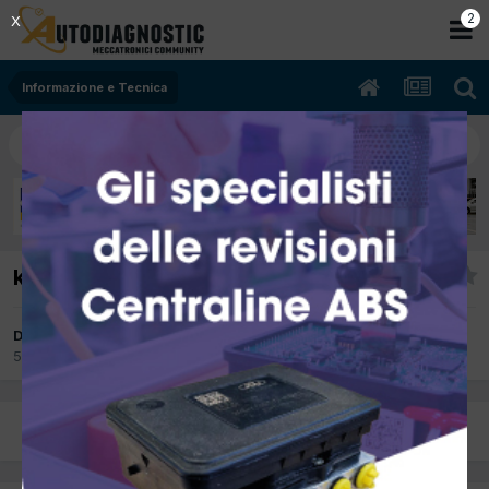
2
X
Informazione e Tecnica
kit idrogeno
Da Autoriparazioni Andrea
5 Dicembre 2012
in
Informazione e Tecnica
PREC
Pagina 1 di 2
AVANTI