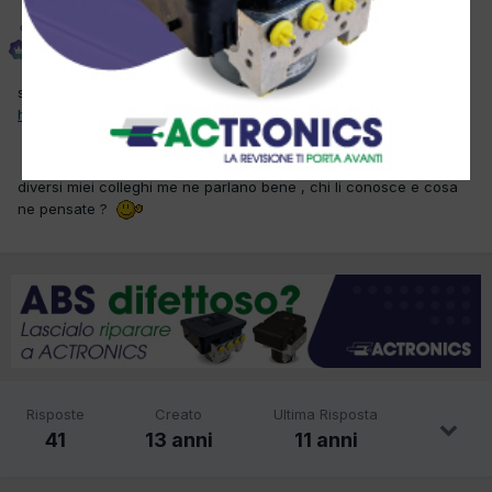
Autoriparazioni Andrea
Inviato
5 Dicembre 2012
sono incuriosito da questi kit
http://www.globalgashho.com/product.php?id_product=11
diversi miei colleghi me ne parlano bene , chi li conosce e cosa
ne pensate ?
Risposte
Creato
Ultima Risposta
41
13 anni
11 anni