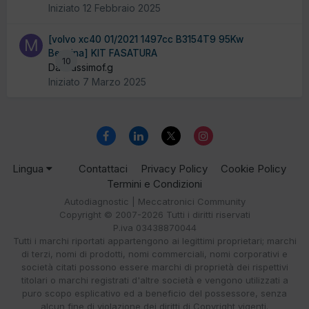
Iniziato
12 Febbraio 2025
[volvo xc40 01/2021 1497cc B3154T9 95Kw
Benzina] KIT FASATURA
10
Da massimof.g
Iniziato
7 Marzo 2025
Lingua
Contattaci
Privacy Policy
Cookie Policy
Termini e Condizioni
Autodiagnostic | Meccatronici Community
Copyright © 2007-2026 Tutti i diritti riservati
P.iva 03438870044
Tutti i marchi riportati appartengono ai legittimi proprietari; marchi
di terzi, nomi di prodotti, nomi commerciali, nomi corporativi e
società citati possono essere marchi di proprietà dei rispettivi
titolari o marchi registrati d'altre società e vengono utilizzati a
puro scopo esplicativo ed a beneficio del possessore, senza
alcun fine di violazione dei diritti di Copyright vigenti.