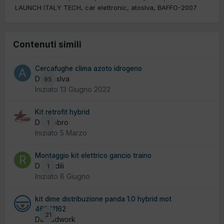
LAUNCH ITALY TECH
car elettronic
atoslva
BAFFO-2007
Contenuti simili
Cercafughe clima azoto idrogeno
Da atoslva
95
Iniziato
13 Giugno 2022
Kit retrofit hybrid
Da fabbro
1
Iniziato
5 Marzo
Montaggio kit elettrico gancio traino
Da Rodili
1
Iniziato
8 Giugno
kit dime distribuzione panda 1.0 hybrid mot
46341162
21
Da badwork