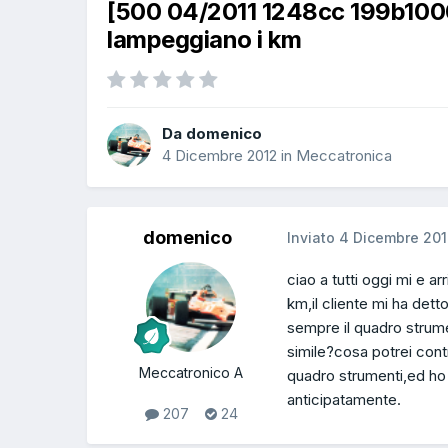
[500 04/2011 1248cc 199b1000
lampeggiano i km
Da domenico
4 Dicembre 2012
in
Meccatronica
domenico
Inviato
4 Dicembre 20
ciao a tutti oggi mi e a
km,il cliente mi ha de
sempre il quadro strume
simile?cosa potrei cont
Meccatronico A
quadro strumenti,ed ho 
anticipatamente.
207
24