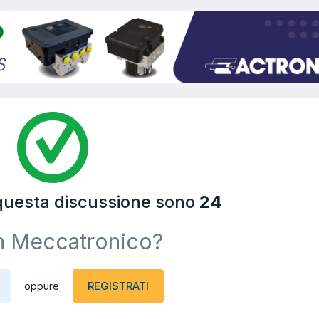
 questa discussione sono
24
n Meccatronico?
REGISTRATI
oppure