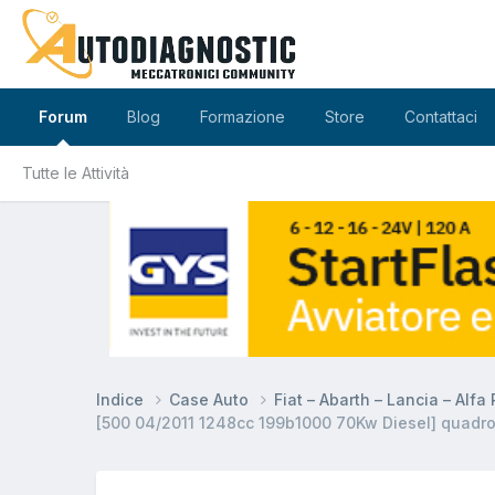
Forum
Blog
Formazione
Store
Contattaci
Tutte le Attività
Indice
Case Auto
Fiat – Abarth – Lancia – Alf
[500 04/2011 1248cc 199b1000 70Kw Diesel] quadro