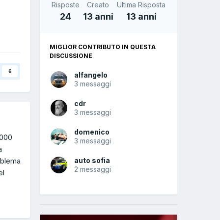
Risposte
Creato
Ultima Risposta
24
13 anni
13 anni
MIGLIOR CONTRIBUTO IN QUESTA
DISCUSSIONE
6
alfangelo
3 messaggi
cdr
3 messaggi
domenico
0000
3 messaggi
a
roblema
auto sofia
2 messaggi
el