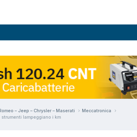
a Romeo – Jeep – Chrysler – Maserati
Meccatronica
 strumenti lampeggiano i km