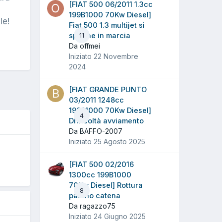
[FIAT 500 06/2011 1.3cc
199B1000 70Kw Diesel]
le!
Fiat 500 1.3 multijet si
spegne in marcia
11
Da offmei
Iniziato
22 Novembre
2024
[FIAT GRANDE PUNTO
03/2011 1248cc
199B1000 70Kw Diesel]
4
Difficoltà avviamento
Da BAFFO-2007
Iniziato
25 Agosto 2025
O
[FIAT 500 02/2016
1300cc 199B1000
70Kw Diesel] Rottura
8
pattino catena
Da ragazzo75
Iniziato
24 Giugno 2025