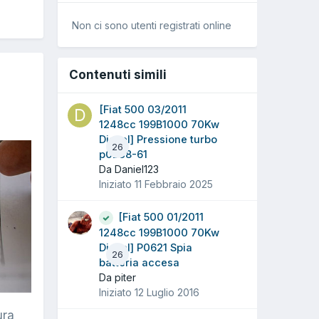
Non ci sono utenti registrati online
Contenuti simili
[Fiat 500 03/2011
1248cc 199B1000 70Kw
Diesel] Pressione turbo
26
p0238-61
Da Daniel123
Iniziato
11 Febbraio 2025
[Fiat 500 01/2011
1248cc 199B1000 70Kw
Diesel] P0621 Spia
26
batteria accesa
Da piter
Iniziato
12 Luglio 2016
ura