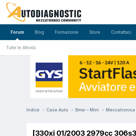
Forum
Blog
Formazione
Store
Contattaci
Tutte le Attività
Indice
Case Auto
Bmw – Mini
Meccatronic
[330xi 01/2003 2979cc 306s3 