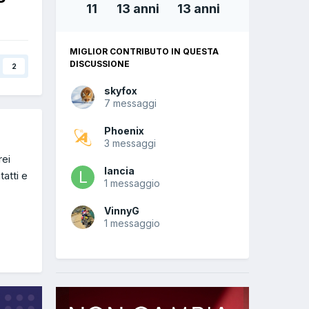
11
13 anni
13 anni
MIGLIOR CONTRIBUTO IN QUESTA
DISCUSSIONE
2
skyfox
7 messaggi
Phoenix
3 messaggi
rei
lancia
atti e
1 messaggio
VinnyG
1 messaggio