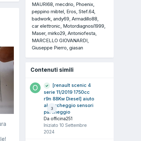
MAURI68
mecdrio
Phoenix
peppino mibtel
Eros
Stef.64
badwork
andy69
Armadillo88
car elettronic
Motordiagnosi1999
Maser
mirko29
Antoniofesta
MARCELLO GIOVANARDI
Giuseppe Pierro
giasan
Contenuti simili
[renault scenic 4
serie 11/2019 1750cc
r9n 88Kw Diesel] aiuto
al parcheggio sensori
3
parcheggio
Da officina251
ura
Iniziato
10 Settembre
2024
le!