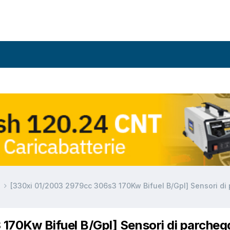
a
[330xi 01/2003 2979cc 306s3 170Kw Bifuel B/Gpl] Sensori di
170Kw Bifuel B/Gpl] Sensori di parcheg