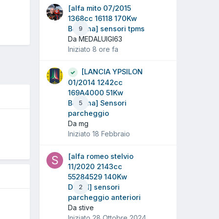
[alfa mito 07/2015
1368cc 16118 170Kw
Benzina] sensori tpms
9
Da MEDALUIGI63
Iniziato
8 ore fa
[LANCIA YPSILON
01/2014 1242cc
169A4000 51Kw
Benzina] Sensori
5
parcheggio
Da mg
Iniziato
18 Febbraio
5
[alfa romeo stelvio
11/2020 2143cc
55284529 140Kw
Diesel] sensori
2
parcheggio anteriori
Da stive
Iniziato
28 Ottobre 2024