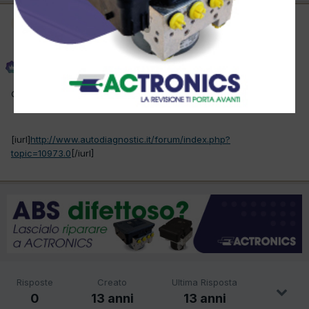
Amministratore
Phoenix
Inviato
3 Dicembre 2012
Questo topic è stato spostato in
Sicurezza attiva-passiva
.
[iurl]
http://www.autodiagnostic.it/forum/index.php?
topic=10973.0
[/iurl]
Risposte
Creato
Ultima Risposta
0
13 anni
13 anni