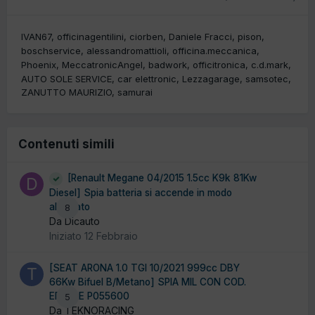
IVAN67
officinagentilini
ciorben
Daniele Fracci
pison
boschservice
alessandromattioli
officina.meccanica
Phoenix
MeccatronicAngel
badwork
officitronica
c.d.mark
AUTO SOLE SERVICE
car elettronic
Lezzagarage
samsotec
ZANUTTO MAURIZIO
samurai
Contenuti simili
[Renault Megane 04/2015 1.5cc K9k 81Kw
Diesel] Spia batteria si accende in modo
alternato
8
Da Dicauto
Iniziato
12 Febbraio
[SEAT ARONA 1.0 TGI 10/2021 999cc DBY
66Kw Bifuel B/Metano] SPIA MIL CON COD.
ERRORE P055600
5
Da TEKNORACING