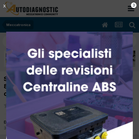
2
X
Meccatronica
SPOSTATO: [Seat 05/2000 1896cc AHF
81Kw Diesel] Cod 1276 Si accende la spia
come cammina
Da Phoenix
3 Dicembre 2012
in
Meccatronica