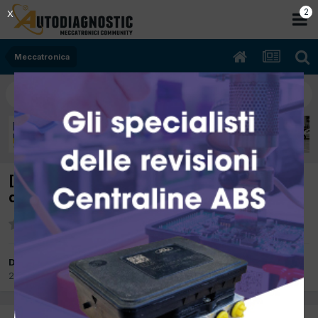
2
X
Meccatronica
[meriva 09/2007 1248cc z13dtj 55Kw Diesel]
dopo la sosta il motore non riparte
Da Ospite antonio26
2 Dicembre 2012
in
Meccatronica