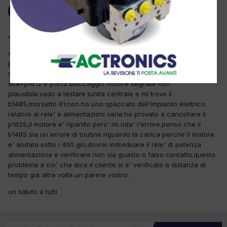
Ospite antonio26
Inviato
2 Dicembre 2012
ciao.
veicolo ricovero con carro attrezzi dopo che al cliente ho detto di
provare la doppia chiave avviamento.in diagnosi centraline
memoria guasti mi da il p1625,rele' principale tensione troppo
alta+p1612 e p1613 bloccaggio motore segnale non
plausibile.vado a testare lunita centrale e mi trovo il
b1485,morsetto 61.non ho uno spaccato dell'impianto elettrico
relativo ai rele' e alimentazioni varie.ho provato a cancellare il
p1625,il motore e' ripartito pero' mi rida' l'errore.penso che il
b1485 sia un errore di toutine riguardo la carica perche'il motore
e' andato sotto i 400 giri,dovrei individuare il rele' di potenza
alimentazione e verificare non sia guasto o falso contatto.questo
problema a cio' che dice il cliente si e' verificato a distanza di
tempo gia altre volte.un parere vostro.
un saluto a tutti