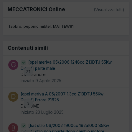
MECCATRONICI Online
(Visualizza tutti)
fabbro
peppino mibtel
MATTEW81
Contenuti simili
[opel meriva 05/2006 1248cc Z13DTJ 55Kw
Diesel] parte male
27
Da Gorandre
Iniziato
9 Aprile 2025
[opel meriva A 05/2007 1.3cc Z13DTJ 55Kw
Diesel] Errore P1625
3
Da DOME
Iniziato
23 Luglio 2025
[fiat stilo 06/2002 1900cc 192a1000 85Kw
Diesel] stilo non riparte dopo cambio motore