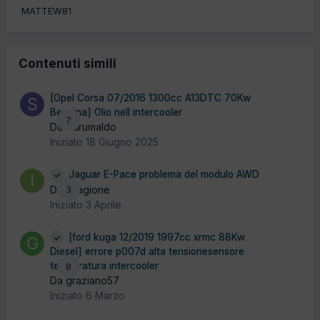
MATTEW81
Contenuti simili
[Opel Corsa 07/2016 1300cc A13DTC 70Kw
Benzina] Olio nell intercooler
7
Da Sdrumaldo
Iniziato
18 Giugno 2025
Jaguar E-Pace problema del modulo AWD
Da ilGagione
3
Iniziato
3 Aprile
[ford kuga 12/2019 1997cc xrmc 88Kw
Diesel] errore p007d alta tensionesensore
temperatura intercooler
8
Da graziano57
Iniziato
6 Marzo