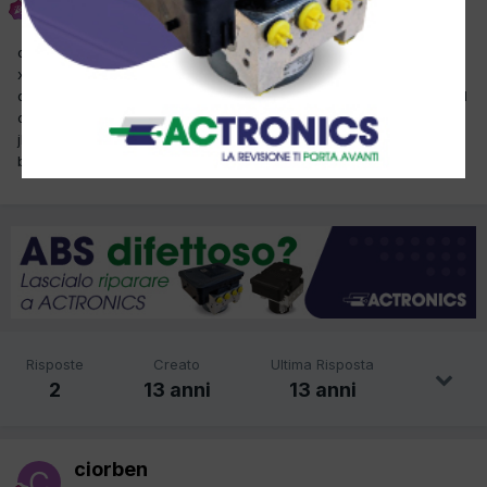
Inviato
3 Ottobre 2012
come da titolo stò cercando l'intercooler di questa vettura:jaguar
x type del 2003 motore fmba 96 kw. il ricambio non è disponibile
da quasi tre mesi e non viene data una previsione di consegna. il
codice ricambio da programma jaguar è c2s51782 che diventa
jlm21993 però in italia non si trova. a questo punto mi starebbe
bene anche non originale.
Risposte
Creato
Ultima Risposta
2
13 anni
13 anni
ciorben