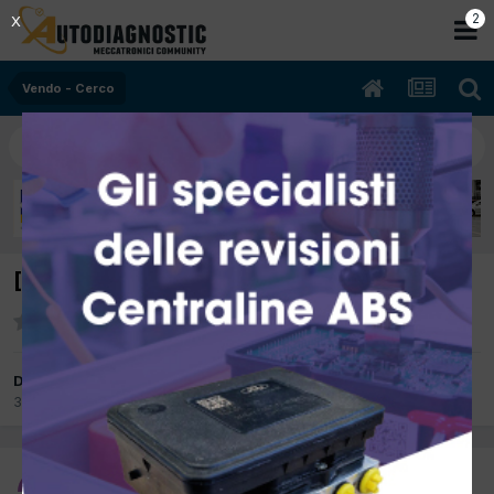
2
X
Vendo - Cerco
[intercooler jaguar x type]nuovo cerco
Da ciorben
3 Ottobre 2012
in
Vendo - Cerco
ciorben