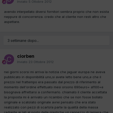
Inviato
5 Ottobre 2012
avendo interpellato diversi fornitori sembra proprio che non esista
neppure di concorrenza. credo che al cliente non resti altro che
aspettare.
3 settimane dopo...
ciorben
Inviato
23 Ottobre 2012
nei giorni scorsi mi arriva la notizia che jaguar europa ne aveva
pubblicato in disponibilità uno,si avete letto bene uno,e che il
prezzo nel frattempo era passato dal prezzo di riferimento al
momento dell'ordine effettuato mesi orsono 690euro+ a1100+e
bisognava affrettarsi a confermarlo. chiamato il cliente accettata
la proposta mi è arrivato un ricambio che se non fosse bollato
originale e scatolato originale avrei pensato che era stato
realizzato con pezzi di scarto!a parte la qualità della massa
radiante ai lati al posto delle plastiche un rappezzo di lamiera che