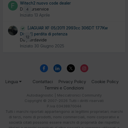
Witech2 nuovo code dealer
Da futurservice
4
Iniziato
13 Aprile
[JAGUAR XF 05/2011 2993cc 306DT 177Kw
Diesel] perdita di potenza
12
Da pierdavide
Iniziato
30 Giugno 2025
Lingua
Contattaci
Privacy Policy
Cookie Policy
Termini e Condizioni
Autodiagnostic | Meccatronici Community
Copyright © 2007-2026 Tutti i diritti riservati
P.iva 03438870044
Tutti i marchi riportati appartengono ai legittimi proprietari; marchi
di terzi, nomi di prodotti, nomi commerciali, nomi corporativi e
società citati possono essere marchi di proprietà dei rispettivi
titolari o marchi registrati d'altre società e vengono utilizzati a