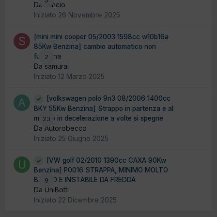
5
Da sancio
Iniziato
26 Novembre 2025
[mini mini cooper 05/2003 1598cc w10b16a
85Kw Benzina] cambio automatico non
funziona
2
Da samurai
Iniziato
12 Marzo 2025
[volkswagen polo 9n3 08/2006 1400cc
BKY 55Kw Benzina] Strappo in partenza e al
minimo in decelerazione a volte si spegne
23
Da Autorobecco
Iniziato
25 Giugno 2025
[VW golf 02/2010 1390cc CAXA 90Kw
Benzina] P0016 STRAPPA, MINIMO MOLTO
BASSO E INSTABILE DA FREDDA
9
Da UniBotti
Iniziato
22 Dicembre 2025