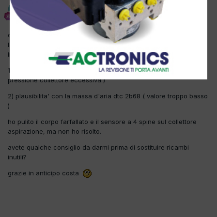
costa68
Inviato
3 Ottobre 2012
cari colleghi ieri mi e' entrata in officina questa car, il cliente
lamenta che avvolte non tiene il minimo e si spegne ai semafori.
in diagnosi da i seguenti errori:
1) differenza pressione collettore aspirazione dtc 2b15 ( p1105 ) (
pressione collettore eccessiva )
2) plausibilita' con la massa d'aria dtc 2b68 ( valore troppo basso
)
ho pulito il corpo farfallato e il sensore a 4 spine sul collettore
aspirazione, ma non ho risolto.
avete qualche consiglio da darmi prima di sostituire ricambi
inutili?
grazie in anticipo costa