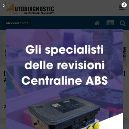
2
X
Meccatronica
[mini 12/2006 1598cc n12b16a 88Kw Benzina]
A volte minimo basso (dtc 2b15 ; 2b68 )
Da costa68
3 Ottobre 2012
in
Meccatronica