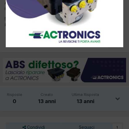
A chi interessa La Repubblica.it promuove questo appello per la
legge anticorruzione.
http://temi.repubblica.it/repubblica-appello/?
action=vediappello&idappello=391270&ref=HRER2-1
1
Risposte
Creato
Ultima Risposta
0
13 anni
13 anni
Condividi
Seguaci
1