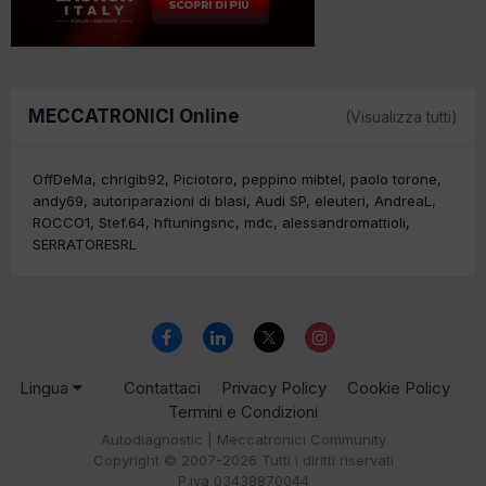
MECCATRONICI Online
(Visualizza tutti)
OffDeMa
chrigib92
Piciotoro
peppino mibtel
paolo torone
andy69
autoriparazioni di blasi
Audi SP
eleuteri
AndreaL
ROCCO1
Stef.64
hftuningsnc
mdc
alessandromattioli
SERRATORESRL
Lingua
Contattaci
Privacy Policy
Cookie Policy
Termini e Condizioni
Autodiagnostic | Meccatronici Community
Copyright © 2007-2026 Tutti i diritti riservati
P.iva 03438870044