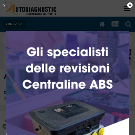
3
X
Off-Topic
APPELLO ANTICORRUZIONE
Da delfino
30 Settembre 2012
in
Off-Topic
delfino
Inviato
30 Settembre 2012