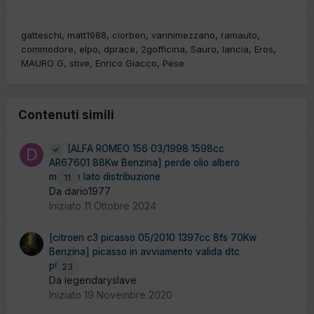
gatteschi
matt1988
ciorben
vannimezzano
ramauto
commodore
elpo
dprace
2gofficina
Sauro
lancia
Eros
MAURO G
stive
Enrico Giacco
Pese
Contenuti simili
[ALFA ROMEO 156 03/1998 1598cc
AR67601 88Kw Benzina] perde olio albero
motore lato distribuzione
11
Da dario1977
Iniziato
11 Ottobre 2024
[citroen c3 picasso 05/2010 1397cc 8fs 70Kw
Benzina] picasso in avviamento valida dtc
p0341
23
Da legendaryslave
Iniziato
19 Novembre 2020