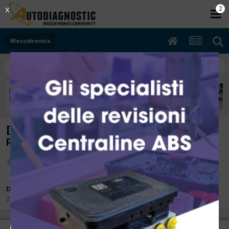
2
X
Meccatronica
[207 05/2010 1397cc 8FS 70Kw Benzina]
Perde olio motore, lato catena distribuzione.
Da IMPULSORE
28 Settembre 2012
in
Meccatronica