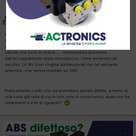
Moderatore
IMPULSORE
Inviato
28 Settembre 2012
Questa vettura con appena 35.000 km perde abbondantemente
olio dal lato della distribuzione (catena) versante posteriore, su
questo lato c'è solo il paraolio motore e la guarnizione coperchio
valvole che sono in ordine...... sembrerebbe provenire
dall'accoppiamento testa-monoblocco, come avveniva nel
vecchio 1,4 16v (con cinghia distribuzione) ma nel versante
anteriore, che veniva montato su 206!
Francamente credo che sia prematuro questo difetto, a meno di
una cosa già nota di cui io non sono a conoscenza, qualcuno ha
chiarimenti e info al riguardo?