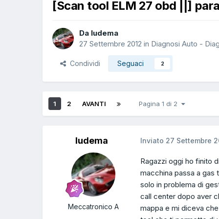
[Scan tool ELM 27 obd ||] para
Da ludema
27 Settembre 2012
in
Diagnosi Auto - Dia
Condividi
Seguaci
2
1
2
AVANTI
Pagina 1 di 2
ludema
Inviato
27 Settembre 2
Ragazzi oggi ho finito d
macchina passa a gas tr
solo in problema di ges
call center dopo aver ch
Meccatronico A
mappa e mi diceva che 