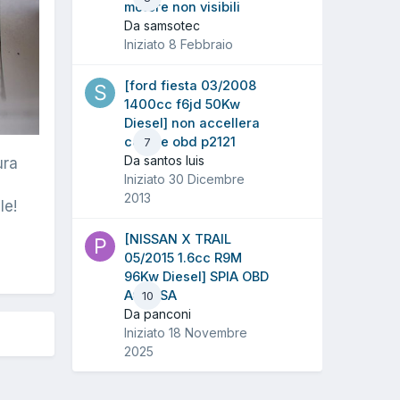
motore non visibili
Da samsotec
Iniziato
8 Febbraio
[ford fiesta 03/2008
1400cc f6jd 50Kw
Diesel] non accellera
codice obd p2121
7
Da santos luis
ura
Iniziato
30 Dicembre
2013
le!
[NISSAN X TRAIL
05/2015 1.6cc R9M
96Kw Diesel] SPIA OBD
ACCESA
10
Da panconi
Iniziato
18 Novembre
2025