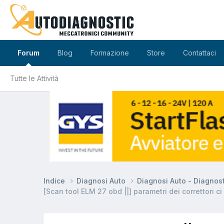
Forum
Blog
Formazione
Store
Contattaci
Tutte le Attività
Indice
Diagnosi Auto
Diagnosi Auto - Diagnos
[Scan tool ELM 27 obd ||] parametri dei correttori c