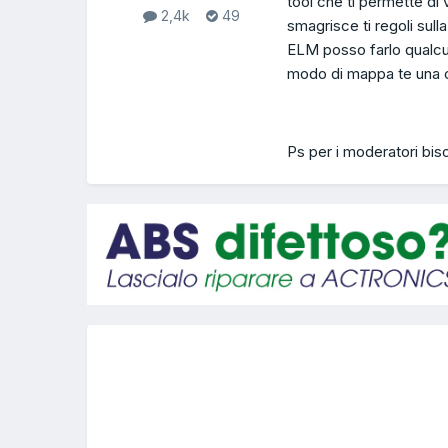
tool che ti permette di
2,4k
49
smagrisce ti regoli sul
ELM posso farlo qualcun
modo di mappa te una ce
Ps per i moderatori biso