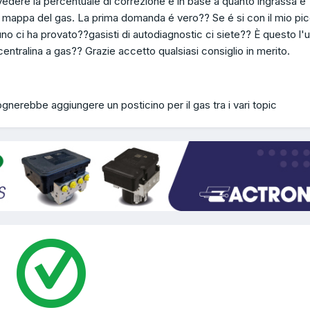
 vedere la percentuale di correzione e in base a quanto ingrassa e
la mappa del gas. La prima domanda é vero?? Se é si con il mio pi
o ci ha provato??gasisti di autodiagnostic ci siete?? È questo l'
ntralina a gas?? Grazie accetto qualsiasi consiglio in merito.
gnerebbe aggiungere un posticino per il gas tra i vari topic