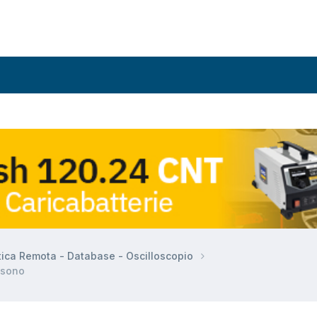
tica Remota - Database - Oscilloscopio
i sono