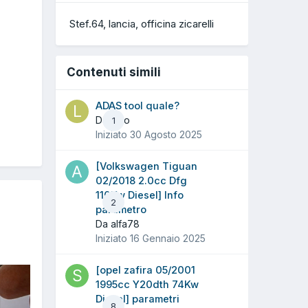
Stef.64
lancia
officina zicarelli
Contenuti simili
ADAS tool quale?
Da lario
1
Iniziato
30 Agosto 2025
[Volkswagen Tiguan
02/2018 2.0cc Dfg
110Kw Diesel] Info
2
parametro
Da alfa78
Iniziato
16 Gennaio 2025
[opel zafira 05/2001
1995cc Y20dth 74Kw
Diesel] parametri
8