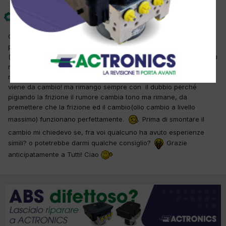
O.M.C.
Inviato
25 Settembre 2012
Ciao a tutti, oggi mi è arrivata in officina questa mercedes che
presenta un notevole rullio discontinuo dal lato del cambio marce
(come se si fosse rovinato un cuscinetto all'interno), si nota di più
nelle variazioni di regime o al minimo, dopo aver controllato la
macchina sul ponte, mi sono convinto ancora di più che il rumore
viene da cambio! ma rimango sempre con il dubbio perché
pigiando la frizione il rumore cambia tono ma rimane, da
premettere che la frizione ed il cambio(olio cambio a livello
massimo) funzionano perfettamente.
Prima di smontare il
cambio mi chiedevo se, fra voi qualcuno ha avuto esperienze
simili? o potetrebbe darmi qualche consiglio?
Grazie
anticipatamente a Tutti! Ciao