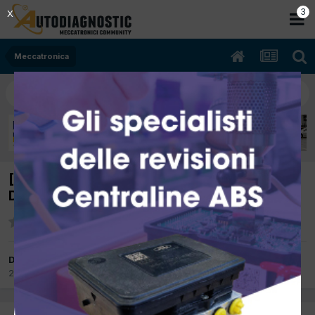
2
X
Meccatronica
[A170CDi 01/2004 1689cc 668942 70Kw
Diesel] Rumore cambio marce
Da O.M.C.
25 Settembre 2012
in
Meccatronica