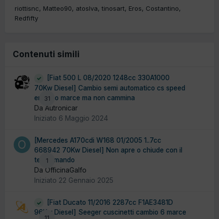
riottisnc
Matteo90
atoslva
tinosart
Eros
Costantino
Redfifty
Contenuti simili
[Fiat 500 L 08/2020 1248cc 330A1000
70Kw Diesel] Cambio semi automatico cs speed
entrano marce ma non cammina
31
Da Autronicar
Iniziato
6 Maggio 2024
[Mercedes A170cdi W168 01/2005 1..7cc
668942 70Kw Diesel] Non apre o chiude con il
telecomando
1
Da OfficinaGalfo
Iniziato
22 Gennaio 2025
[Fiat Ducato 11/2016 2287cc F1AE3481D
96Kw Diesel] Seeger cuscinetti cambio 6 marce
11