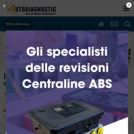
2
X
Meccatronica
[focus 07/2002 1.8cc F9DA 85Kw Diesel]
quando tira va in recovery con errore P0251
Da delta
21 Settembre 2012
in
Meccatronica