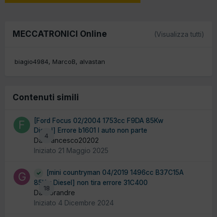
MECCATRONICI Online
(Visualizza tutti)
biagio4984
MarcoB
alvastan
Contenuti simili
[Ford Focus 02/2004 1753cc F9DA 85Kw
Diesel] Errore b1601 l auto non parte
4
Da Francesco20202
Iniziato
21 Maggio 2025
[mini countryman 04/2019 1496cc B37C15A
85Kw Diesel] non tira errore 31C400
18
Da Gorandre
Iniziato
4 Dicembre 2024