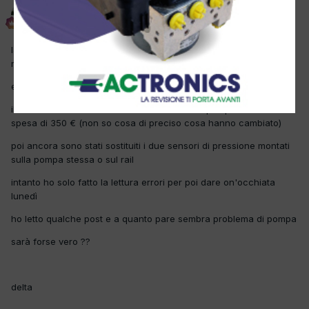
delta
Inviato
21 Settembre 2012
la vettura in questione va spesso in recovery , spegnendo il
motore dopo qualche minuto torna a funzionare
errori in centralina P0251
il cliente dice che hanno cambiato il kit della pompa con una
spesa di 350 € (non so cosa di preciso cosa hanno cambiato)
poi ancora sono stati sostituiti i due sensori di pressione montati
sulla pompa stessa o sul rail
intanto ho solo fatto la lettura errori per poi dare on'occhiata
lunedì
ho letto qualche post e a quanto pare sembra problema di pompa
sarà forse vero ??
delta