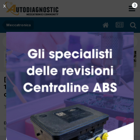
2
X
Meccatronica
[Gran Cherokee 07/2005 3000cc OM 642
160Kw Diesel] Smontaggio navigatore
originale, come si fa ?
Da enigma007
18 Settembre 2012
in
Meccatronica