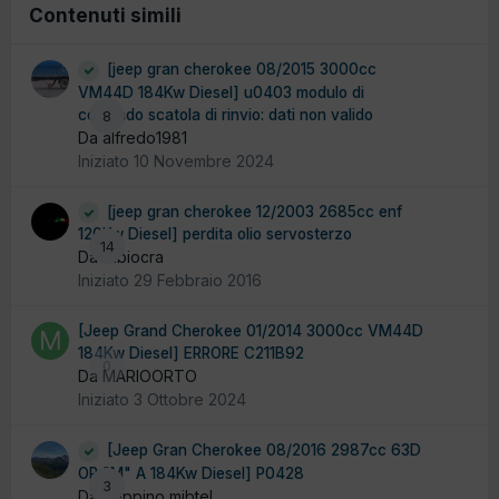
Contenuti simili
[jeep gran cherokee 08/2015 3000cc
VM44D 184Kw Diesel] u0403 modulo di
comando scatola di rinvio: dati non valido
8
Da alfredo1981
Iniziato
10 Novembre 2024
[jeep gran cherokee 12/2003 2685cc enf
120Kw Diesel] perdita olio servosterzo
14
Da fabiocra
Iniziato
29 Febbraio 2016
[Jeep Grand Cherokee 01/2014 3000cc VM44D
184Kw Diesel] ERRORE C211B92
0
Da MARIOORTO
Iniziato
3 Ottobre 2024
[Jeep Gran Cherokee 08/2016 2987cc 63D
OR "M" A 184Kw Diesel] P0428
3
Da peppino mibtel