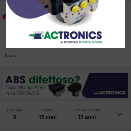
enigma007
Inviato
18 Settembre 2012
Ho un a Jepp Gran Cherokee Limited del 2005 a cui devo
installare il vivavoce e chiedevo se qualcuno avesse o sapesse
come smontare il navigatore originale in modo da poter accedere
ai collegamenti degli altoparlanti.
Grazie
Risposte
Creato
Ultima Risposta
3
13 anni
13 anni