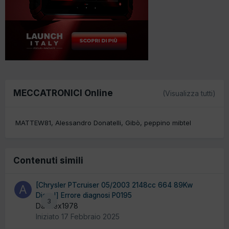
MECCATRONICI Online
(Visualizza tutti)
MATTEW81
Alessandro Donatelli
Gibò
peppino mibtel
Contenuti simili
[Chrysler PTcruiser 05/2003 2148cc 664 89Kw
Diesel] Errore diagnosi P0195
3
Da Alex1978
Iniziato
17 Febbraio 2025