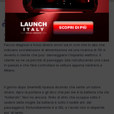
Moderatore
badwork
Inviato
13 Settembre 2012
il cliente passa lunedì lamentando spia trac control (ASR) accesa.
Salendo mi accorgo che lampeggia anche quella dell'alternatore.
Faccio diagnosi e trovo diversi errori sia in ccm che in abs che
indicano sovratensioni di alimentazione ed una ricarica di 110 A.
Avverto il cliente che puo' danneggiarsi l'impianto elettrico. Il
cliente se ne va perchè di passaggio (sta ristrutturando una casa
in paese) e che farà controllare la vettura appena rientrerà a
Milano.
Il giorno dopo (martedì) ripassa dicendo che sente un'odore
strano. Apro la portiera e gli dico che per me è la batteria che sta
"bollendo". Non ho ancora finito di dirlo che scoppia sotto il
sedere della moglie (la batteria è sotto il sedile ant. del
passeggero). Fortunatamente è a GEL e l'acido non si disperde
piu' di tanto.