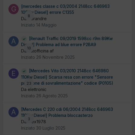
[mercedes classe c 03/2004 2148cc 646963
105Kw Diesel] errore C1355
8
Da Gorandre
Iniziato
14 Maggio
[Renault Traffic 09/2019 1598cc r9m 89Kw
Diesel] Problema ad blue errore P2BA9
10
Da Autofficina af
Iniziato
26 Novembre 2025
[Mercedes Vito 03/2010 2148cc 646980
110Kw Diesel] Scarsa resa con errore "Sensore
pressione di sovralimentazione" codice (P0105)
23
Da elettronic
Iniziato
26 Agosto 2025
[Mercedes C 220 cdi 06/2004 2148cc 646963
110Kw Diesel] Problema bloccasterzo
3
Da Alex1978
Iniziato
30 Luglio 2025