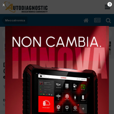
2
X
Meccatronica
[PT CRUISER 02/2003 2148cc 664
(Mercedes) 89Kw Diesel] sovratensione,
errori: P0620, P1511, 27 (ABS)
Da badwork
13 Settembre 2012
in
Meccatronica